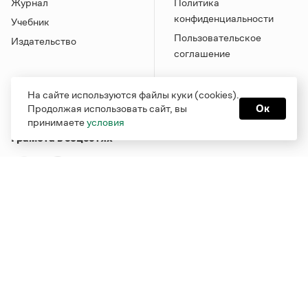
Журнал
Политика
конфиденциальности
Учебник
Пользовательское
Издательство
соглашение
На сайте используются файлы куки (cookies).
Продолжая использовать сайт, вы
Ок
принимаете
условия
Грамота в соцсетях
Функционирует при финансовой поддержке Министерства
цифрового развития, связи и массовых коммуникаций
Российской Федерации
Перейти на старую версию
Грамоты