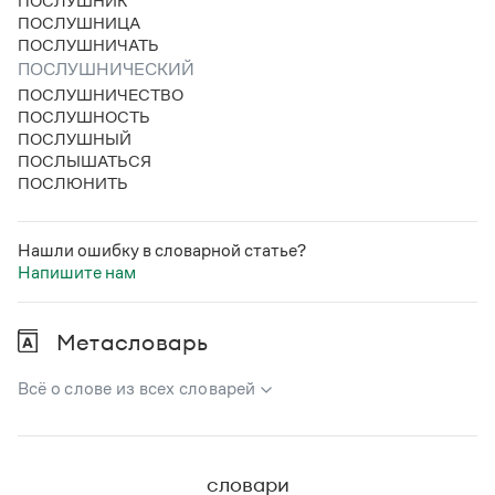
ПОСЛУШНИК
Статьи
ПОСЛУШНИЦА
Монологи
ПОСЛУШНИЧАТЬ
Интервью
ПОСЛУШНИЧЕСКИЙ
Лекции и подкасты
ПОСЛУШНИЧЕСТВО
Рекомендуем
ПОСЛУШНОСТЬ
ПОСЛУШНЫЙ
ПОСЛЫШАТЬСЯ
ПОСЛЮНИТЬ
Учебник Грамоты
Правила русского языка: от азов до тонкостей
Нашли ошибку в словарной статье?
Интерактивные упражнения: от простого к сложному
Напишите нам
Скороговорки
Метасловарь
Издательство
Всё о слове из всех словарей
Словари
Научпоп
В метасловаре Грамоты в удобном виде собрана вся
Учебники и справочники
информация из следующих словарей:
Все книги
словари