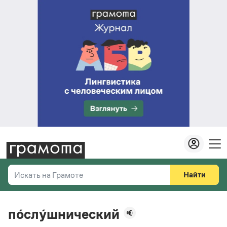
Найти
Искать на Грамоте
Везде
Справочная служба
по́слу́шнический