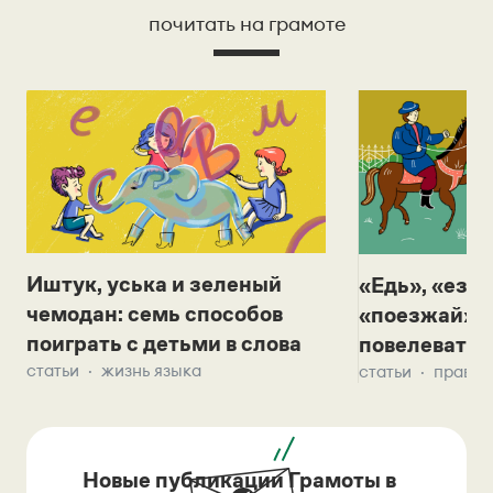
почитать на грамоте
Иштук, уська и зеленый
«Едь», «езж
чемодан: семь способов
«поезжай»? 
поиграть с детьми в слова
повелевать 
статьи
жизнь языка
статьи
правил
Новые публикации Грамоты в