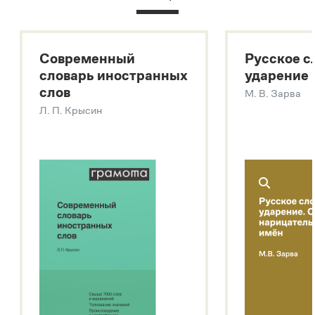
Русский орфографический словарь
Большой толковый словарь русского языка
Большой толковый словарь русских существительных
Современный
Русское с
Большой толковый словарь русских глаголов
словарь иностранных
ударение
Современный словарь иностранных слов
слов
М. В. Зарва
Звук – технология синтеза платформы
SaluteSpeech
Л. П. Крысин
Подробнее о метасловаре