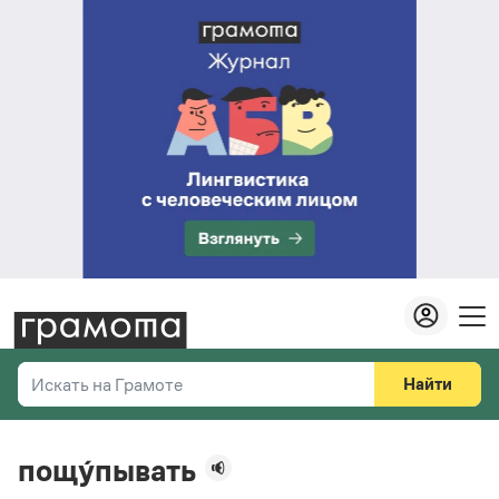
Найти
Искать на Грамоте
Везде
Справочная служба
пощу́пывать