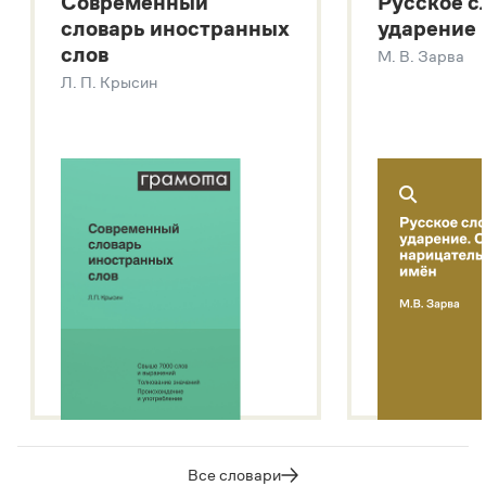
Современный
Русское с
Большой толковый словарь русских глаголов
словарь иностранных
ударение
Современный словарь иностранных слов
слов
М. В. Зарва
Звук – технология синтеза платформы
SaluteSpeech
Л. П. Крысин
Подробнее о метасловаре
Все словари