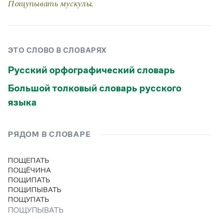
Пощупывать мускулы.
Статьи
Монологи
Интервью
Лекции и подкасты
Рекомендуем
ЭТО СЛОВО В СЛОВАРЯХ
Русский орфографический словарь
Учебник Грамоты
Большой толковый словарь русского
языка
Правила русского языка: от азов до тонкостей
Интерактивные упражнения: от простого к сложному
Скороговорки
РЯДОМ В СЛОВАРЕ
ПОЩЕПАТЬ
Издательство
ПОЩЁЧИНА
ПОЩИПАТЬ
Словари
ПОЩИПЫВАТЬ
Научпоп
ПОЩУПАТЬ
Учебники и справочники
ПОЩУПЫВАТЬ
Все книги