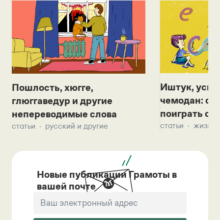
Иштук, уськ
Пошлость, хюгге,
чемодан: се
глюггаведур и другие
поиграть с д
непереводимые слова
статьи
жизнь 
статьи
русский и другие
Новые публикации Грамоты в
вашей почте