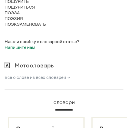
ПОЩУРИТЬ
ПОЩУРИТЬСЯ
ПОЭЗА
ПОЭЗИЯ
ПОЭКЗАМЕНОВАТЬ
Нашли ошибку в словарной статье?
Напишите нам
Метасловарь
Всё о слове из всех словарей
В метасловаре Грамоты в удобном виде собрана вся
информация из следующих словарей:
словари
Русский орфографический словарь
Большой толковый словарь русского языка
Большой толковый словарь русских существительных