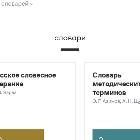
х словарей
брана вся информация из следующих словарей:
словари
х
сское словесное
Словарь
арение
методически
терминов
В. Зарва
Э. Г. Азимов, А. Н. 