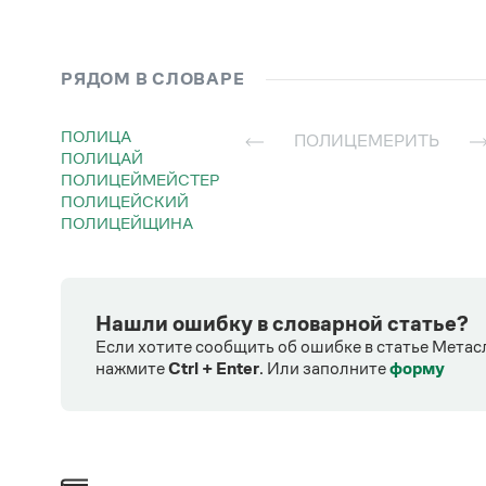
Залог
Настоящее время
Средний род
полицеме́рило
Вы
полицеме́рьте
Множественное число
полицеме́рили
РЯДОМ В СЛОВАРЕ
Действительное
—
Страдательное
—
ПОЛИЦА
ПОЛИЦЕМЕРИТЬ
ПОЛИЦАЙ
ПОЛИЦЕЙМЕЙСТЕР
ПОЛИЦЕЙСКИЙ
ПОЛИЦЕЙЩИНА
Нашли ошибку в словарной статье?
Если хотите сообщить об ошибке в статье Метас
нажмите
Ctrl + Enter
.
Или заполните
форму