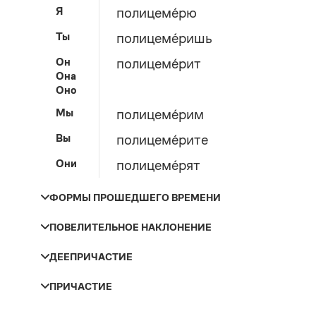
Я
полицеме́рю
Ты
полицеме́ришь
Он
полицеме́рит
Она
Оно
Мы
полицеме́рим
Вы
полицеме́рите
Они
полицеме́рят
ФОРМЫ ПРОШЕДШЕГО ВРЕМЕНИ
ПОВЕЛИТЕЛЬНОЕ НАКЛОНЕНИЕ
Число и род
Прошедшее время
ДЕЕПРИЧАСТИЕ
Лицо
Мужской род
полицеме́рил
полицеме́рив
ПРИЧАСТИЕ
Женский род
полицеме́рила
Ты
полицеме́рь