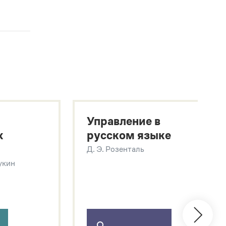
Управление в
х
русском языке
Д. Э. Розенталь
Щукин