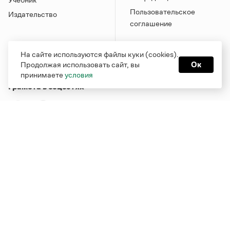
Пользовательское
Издательство
соглашение
На сайте используются файлы куки (cookies).
Продолжая использовать сайт, вы
Ок
принимаете
условия
Грамота в соцсетях
Функционирует при финансовой поддержке Министерства
цифрового развития, связи и массовых коммуникаций
Российской Федерации
Перейти на старую версию
Грамоты
© Грамота.ru, 2000 – 2026
Свидетельство о регистрации СМИ: ЭЛ № ФС 77 - 84700,