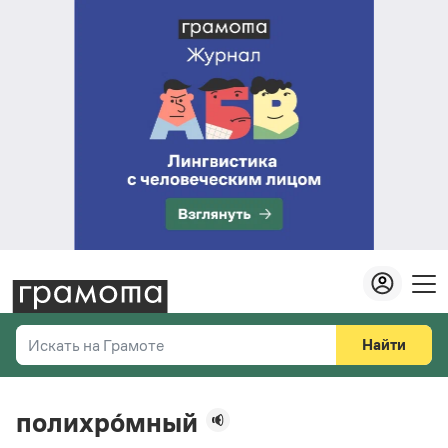
Найти
Искать на Грамоте
Везде
Справочная служба
полихро́мный