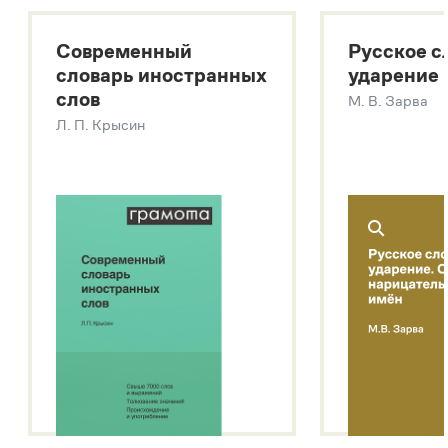
Большой толковый словарь русских существительных
Современный
Русское с
Большой толковый словарь русских глаголов
словарь иностранных
ударение
Современный словарь иностранных слов
слов
М. В. Зарва
Звук – технология синтеза платформы
SaluteSpeech
Л. П. Крысин
Подробнее о метасловаре