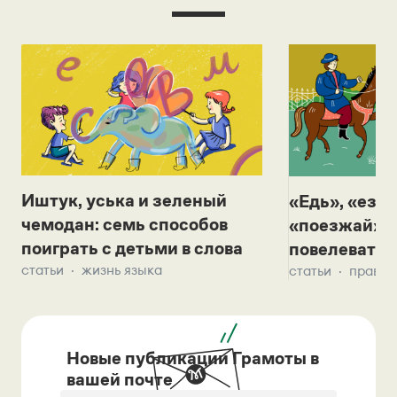
Иштук, уська и зеленый
«Едь», «езж
чемодан: семь способов
«поезжай»? 
поиграть с детьми в слова
повелевать 
статьи
жизнь языка
статьи
правил
Новые публикации Грамоты в
вашей почте