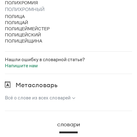
ПОЛИХРОМИЯ
Статьи
Монологи
ПОЛИХРОМНЫЙ
Интервью
ПОЛИЦА
Лекции и подкасты
ПОЛИЦАЙ
Рекомендуем
ПОЛИЦЕЙМЕЙСТЕР
ПОЛИЦЕЙСКИЙ
ПОЛИЦЕЙЩИНА
Учебник Грамоты
Нашли ошибку в словарной статье?
Правила русского языка: от азов до тонкостей
Напишите нам
Интерактивные упражнения: от простого к сложному
Скороговорки
Метасловарь
Всё о слове из всех словарей
Издательство
В метасловаре Грамоты в удобном виде собрана вся
Словари
информация из следующих словарей:
Научпоп
словари
Учебники и справочники
Русский орфографический словарь
Все книги
Большой толковый словарь русского языка