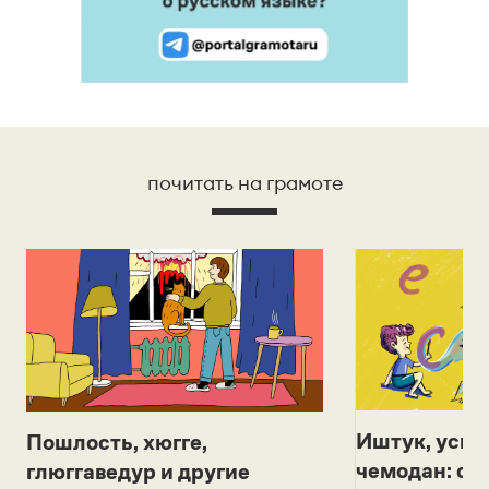
почитать на грамоте
Иштук, уськ
Пошлость, хюгге,
чемодан: се
глюггаведур и другие