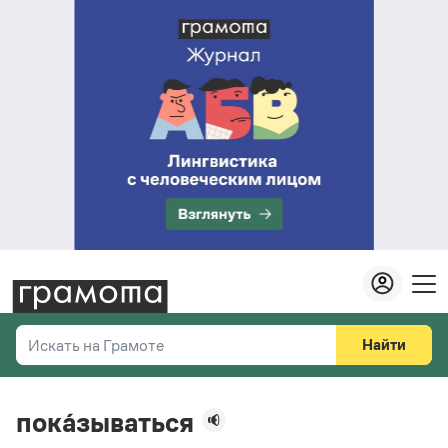
Найти
Искать на Грамоте
Везде
Справочная служба
пока́зываться