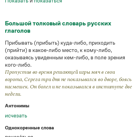
Показать
и
показаться
Статьи
Монологи
Интервью
Лекции и подкасты
Большой толковый словарь русских
Рекомендуем
глаголов
Прибывать (прибыть) куда-либо, приходить
(прийти) в какое-либо место, к кому-либо,
Учебник Грамоты
оказываясь увиденным кем-либо, в поле зрения
кого-либо.
Правила русского языка: от азов до тонкостей
Интерактивные упражнения: от простого к сложному
Пропустив во время решающей игры мяч в свои
Скороговорки
ворота, Серега три дня не показывался во дворе, боясь
насмешек. Он болел и не показывался в институте две
недели.
Издательство
Антонимы
Словари
исчезать
Научпоп
Учебники и справочники
Однокоренные слова
Все книги