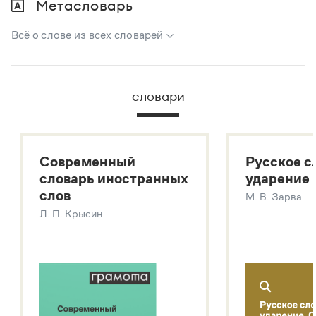
Метасловарь
Всё о слове из всех словарей
В метасловаре Грамоты в удобном виде собрана вся
информация из следующих словарей:
словари
Русский орфографический словарь
Большой толковый словарь русского языка
Большой толковый словарь русских существительных
Современный
Русское с
Большой толковый словарь русских глаголов
словарь иностранных
ударение
Современный словарь иностранных слов
слов
М. В. Зарва
Звук – технология синтеза платформы
SaluteSpeech
Л. П. Крысин
Подробнее о метасловаре