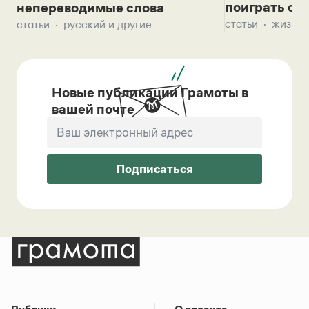
поиграть с д
непереводимые слова
статьи
жизнь 
статьи
русский и другие
Новые публикации Грамоты в
вашей почте
Подписаться