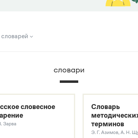
х словарей
брана вся информация из следующих словарей:
словари
х
сское словесное
Словарь
арение
методически
терминов
В. Зарва
Э. Г. Азимов, А. Н. 