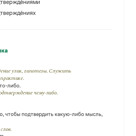
твержде́ниями
твержде́ниях
ыка
ние улик, гипотезы. Служить
 практике.
то-либо.
одтверждение чему-либо.
о, чтобы подтвердить какую-либо мысль,
слов.