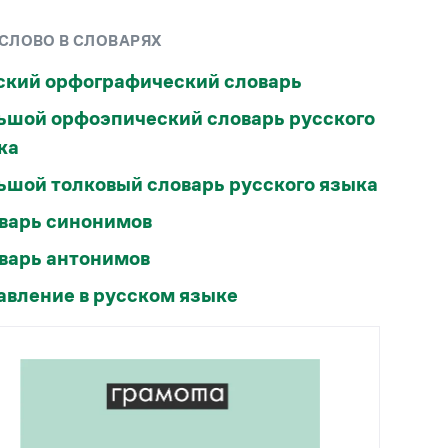
Рекомендуем
 СЛОВО В СЛОВАРЯХ
Учебник Грамоты
ский орфографический словарь
ьшой орфоэпический словарь русского
Правила русского языка: от азов до тонкостей
Интерактивные упражнения: от простого к
ка
сложному
ьшой толковый словарь русского языка
Скороговорки
варь синонимов
Издательство
варь антонимов
Словари
авление в русском языке
Научпоп
Учебники и справочники
Все книги