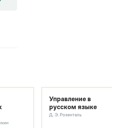
Управление в
х
русском языке
Д. Э. Розенталь
Щукин