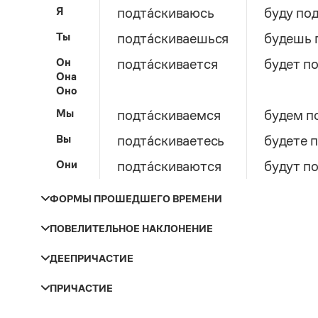
Я
подта́скиваюсь
буду под
Ты
подта́скиваешься
будешь 
Он
подта́скивается
будет по
Она
Оно
Мы
подта́скиваемся
будем п
Вы
подта́скиваетесь
будете п
Они
подта́скиваются
будут по
ФОРМЫ ПРОШЕДШЕГО ВРЕМЕНИ
ПОВЕЛИТЕЛЬНОЕ НАКЛОНЕНИЕ
Число и род
Прошедшее время
ДЕЕПРИЧАСТИЕ
Лицо
Мужской род
подта́скивался
подта́скиваясь
ПРИЧАСТИЕ
Женский род
подта́скивалась
Ты
подта́скивайся