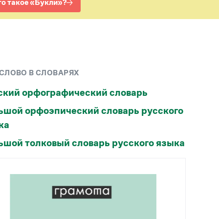
Рекомендуем
Учебник Грамоты
Правила русского языка: от азов до тонкостей
Интерактивные упражнения: от простого к
 СЛОВО В СЛОВАРЯХ
сложному
Скороговорки
ский орфографический словарь
ьшой орфоэпический словарь русского
Издательство
ка
Словари
ьшой толковый словарь русского языка
Научпоп
Учебники и справочники
Все книги