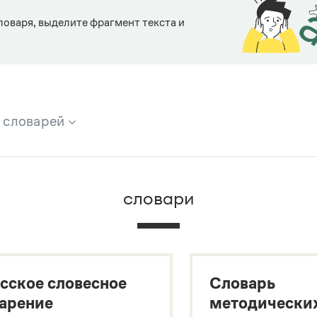
ловаря, выделите фрагмент текста и
х словарей
брана вся информация из следующих словарей:
словари
х
сское словесное
Словарь
арение
методически