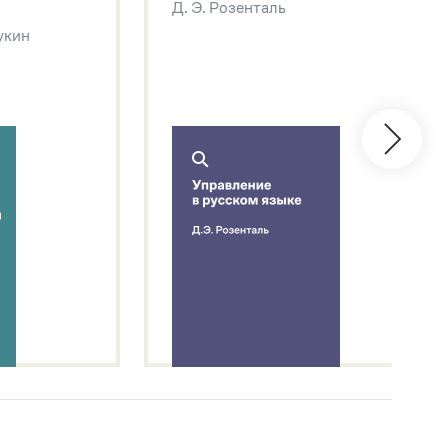
Д. Э. Розенталь
Щукин