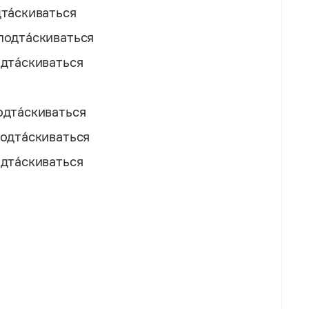
та́скиваться
подта́скиваться
дта́скиваться
одта́скиваться
одта́скиваться
дта́скиваться