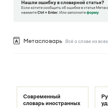
Нашли ошибку в словарной статье?
Если хотите сообщить об ошибке в статье Метас
нажмите
Ctrl + Enter
.
Или заполните
форму
Метасловарь
Всё о слове из все
В метасловаре Грамоты в удобном виде со
Русский орфографический словарь
В. В. Лопатин, О. Е. Иванова
Большой толковый словарь русского языка
Гл. ред. С. А. Кузнецов
Большой толковый словарь русских существительны
Л. Г. Бабенко
Современный
Ру
Большой толковый словарь русских глаголов
Л. Г. Бабенко
словарь иностранных
уд