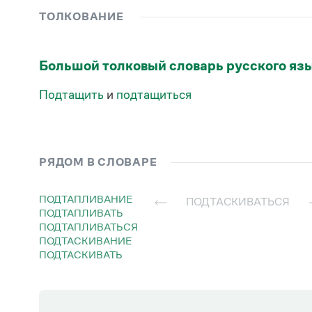
Залог
Настоящее время
Средний род
подта́скивалось
ТОЛКОВАНИЕ
Вы
подта́скивайтесь
Множественное число
подта́скивались
Действительное
подта́скивающийс
Большой толковый словарь русского яз
Страдательное
—
Подтащить
и
подтащиться
РЯДОМ В СЛОВАРЕ
ПОДТАПЛИВАНИЕ
ПОДТАСКИВАТЬСЯ
ПОДТАПЛИВАТЬ
ПОДТАПЛИВАТЬСЯ
ПОДТАСКИВАНИЕ
ПОДТАСКИВАТЬ