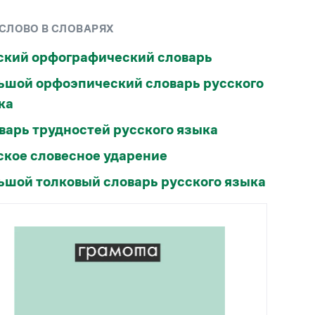
Рекомендуем
 СЛОВО В СЛОВАРЯХ
Учебник Грамоты
ский орфографический словарь
ьшой орфоэпический словарь русского
Правила русского языка: от азов до тонкостей
Интерактивные упражнения: от простого к
ка
сложному
варь трудностей русского языка
Скороговорки
ское словесное ударение
Издательство
ьшой толковый словарь русского языка
Словари
Научпоп
Учебники и справочники
Все книги