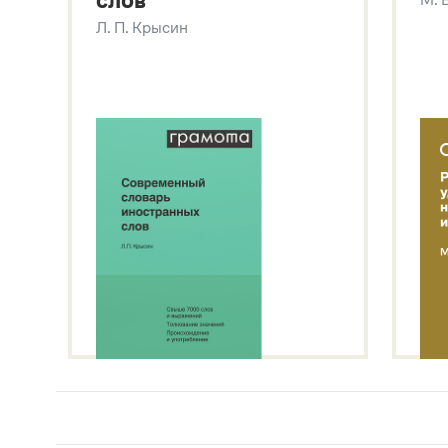
слов
Л. П. Крысин
Л. П. Крысин
Звук – технология синтеза платформы
SaluteSpeech
Подробнее о метасловаре