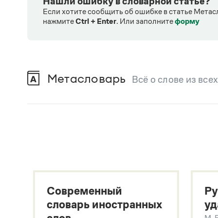
Нашли ошибку в словарной статье?
Если хотите сообщить об ошибке в статье Метас
нажмите
Ctrl + Enter
.
Или заполните
форму
Метасловарь
Всё о слове из все
В метасловаре Грамоты в удобном виде со
Русский орфографический словарь
В. В. Лопатин, О. Е. Иванова
Большой толковый словарь русского языка
Гл. ред. С. А. Кузнецов
Большой толковый словарь русских существительны
Л. Г. Бабенко
Современный
Ру
Большой толковый словарь русских глаголов
Л. Г. Бабенко
словарь иностранных
уд
Современный словарь иностранных слов
М. 