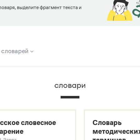
ловаря, выделите фрагмент текста и
х словарей
брана вся информация из следующих словарей:
словари
х
сское словесное
Словарь
арение
методически
В. Зарва