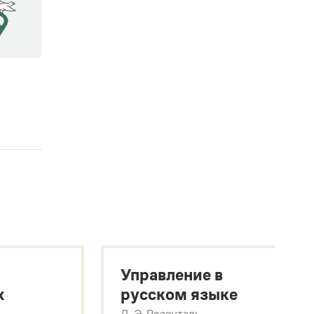
Управление в
х
русском языке
Д. Э. Розенталь