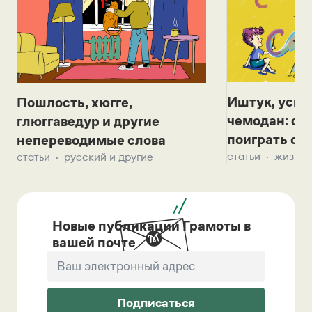
Иштук, уськ
Пошлость, хюгге,
чемодан: се
глюггаведур и другие
поиграть с д
непереводимые слова
статьи
жизнь 
статьи
русский и другие
Новые публикации Грамоты в
вашей почте
Подписаться