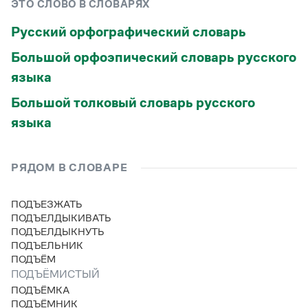
Управление в русском языке
Правила русской орфографии и пунктуации
ЭТО СЛОВО В СЛОВАРЯХ
Словари русского языка как государственного
Словарь русских имён
(1956)
Русский орфографический словарь
Словарь методических терминов
Большой орфоэпический словарь русского
Справочники
языка
Правила русской орфографии и пунктуации
Большой толковый словарь русского
Русский язык. Краткий теоретический курс
языка
для школьников
Письмовник
Справочник по пунктуации
Словарь-справочник трудностей
РЯДОМ В СЛОВАРЕ
Справочник по фразеологии
Азбучные истины
ПОДЪЕЗЖАТЬ
Словарь-справочник непростые слова
ПОДЪЕЛДЫКИВАТЬ
Все справочники портала
ПОДЪЕЛДЫКНУТЬ
ПОДЪЕЛЬНИК
ПОДЪЁМ
Журнал
ПОДЪЁМИСТЫЙ
ПОДЪЁМКА
Новости и события
ПОДЪЁМНИК