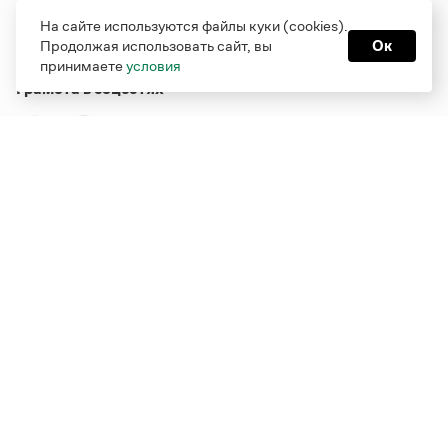
На сайте используются файлы куки (cookies).
Продолжая использовать сайт, вы
Ок
принимаете
условия
Грамота в соцсетях
Функционирует при финансовой поддержке Министерства
цифрового развития, связи и массовых коммуникаций
Российской Федерации
Перейти на старую версию
Грамоты
© Грамота.ru, 2000 – 2026
Свидетельство о регистрации СМИ: ЭЛ № ФС 77 - 84700,
выдано 10.02.2023
Дизайн — Мария Екимова /
Мотка