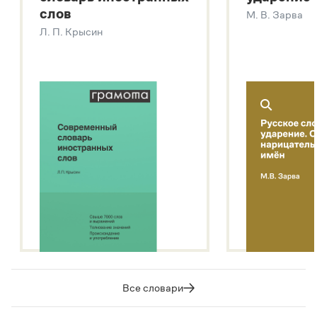
Современный словарь иностранных слов
слов
М. В. Зарва
Звук – технология синтеза платформы
SaluteSpeech
Л. П. Крысин
Подробнее о метасловаре
Все словари