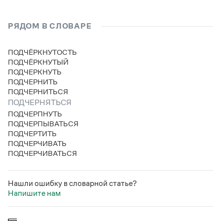
Статьи
Монологи
Интервью
РЯДОМ В СЛОВАРЕ
Лекции и подкасты
Рекомендуем
ПОДЧЁРКНУТОСТЬ
ПОДЧЁРКНУТЫЙ
ПОДЧЕРКНУТЬ
ПОДЧЕРНИТЬ
Учебник Грамоты
ПОДЧЕРНИТЬСЯ
ПОДЧЕРНЯТЬСЯ
Правила русского языка: от азов до тонкостей
ПОДЧЕРПНУТЬ
Интерактивные упражнения: от простого к сложному
ПОДЧЕРПЫВАТЬСЯ
Скороговорки
ПОДЧЕРТИТЬ
ПОДЧЕРЧИВАТЬ
ПОДЧЕРЧИВАТЬСЯ
Издательство
Нашли ошибку в словарной статье?
Словари
Напишите нам
Научпоп
Учебники и справочники
Все книги