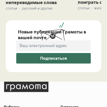
поиграть с д
непереводимые слова
статьи
жизнь 
статьи
русский и другие
Новые публикации Грамоты в
вашей почте
Подписаться
Рубрики
О проекте