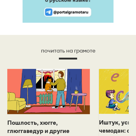
почитать на грамоте
Иштук, уськ
Пошлость, хюгге,
чемодан: се
глюггаведур и другие