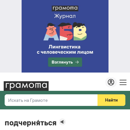
Найти
Искать на Грамоте
Везде
Справочная служба
подчерня́ться