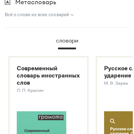
Метасловарь
Всё о слове из всех словарей
В метасловаре Грамоты в удобном виде собрана вся
информация из следующих словарей:
словари
Русский орфографический словарь
Большой толковый словарь русского языка
Большой толковый словарь русских существительных
Современный
Русское с
Большой толковый словарь русских глаголов
словарь иностранных
ударение
Современный словарь иностранных слов
слов
М. В. Зарва
Звук – технология синтеза платформы
SaluteSpeech
Л. П. Крысин
Подробнее о метасловаре