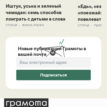
Иштук, уська и зеленый
«Едь», «езж
чемодан: семь способов
«поезжай»? 
поиграть с детьми в слова
повелевать 
статьи
жизнь языка
статьи
правил
Новые публикации Грамоты в
вашей почте
Подписаться