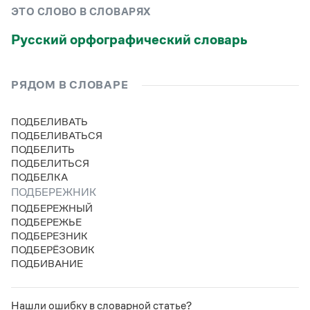
Управление в русском языке
Правила русской орфографии и пунктуации
Словари русского языка как государственного
ЭТО СЛОВО В СЛОВАРЯХ
Словарь русских имён
(1956)
Словарь методических терминов
Русский орфографический словарь
Справочники
РЯДОМ В СЛОВАРЕ
Правила русской орфографии и пунктуации
Русский язык. Краткий теоретический курс
ПОДБЕЛИВАТЬ
для школьников
ПОДБЕЛИВАТЬСЯ
Письмовник
ПОДБЕЛИТЬ
Справочник по пунктуации
ПОДБЕЛИТЬСЯ
Словарь-справочник трудностей
ПОДБЕЛКА
Справочник по фразеологии
Азбучные истины
ПОДБЕРЕЖНИК
Словарь-справочник непростые слова
ПОДБЕРЕЖНЫЙ
Все справочники портала
ПОДБЕРЕЖЬЕ
ПОДБЕРЕЗНИК
ПОДБЕРЁЗОВИК
ПОДБИВАНИЕ
Журнал
Новости и события
Нашли ошибку в словарной статье?