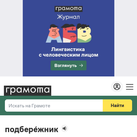
Найти
Искать на Грамоте
Везде
Справочная служба
подбере́жник