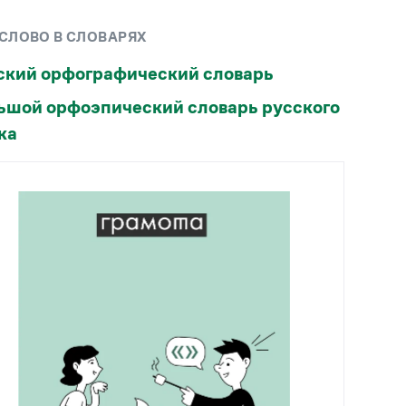
Рекомендуем
 СЛОВО В СЛОВАРЯХ
Учебник Грамоты
ский орфографический словарь
ьшой орфоэпический словарь русского
Правила русского языка: от азов до тонкостей
Интерактивные упражнения: от простого к
ка
сложному
Скороговорки
Издательство
Словари
Научпоп
Учебники и справочники
Все книги