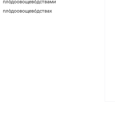
пло̀доовощево́дствами
пло̀доовощево́дствах