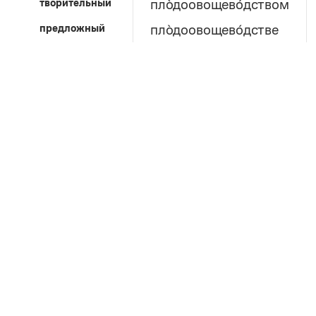
творительный
пло̀доовощево́дством
предложный
пло̀доовощево́дстве