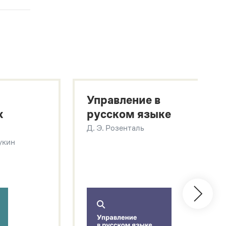
Управление в
х
русском языке
Д. Э. Розенталь
Щукин