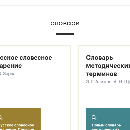
брана вся информация из следующих словарей:
словари
х
сское словесное
Словарь
арение
методически
терминов
В. Зарва
Э. Г. Азимов, А. Н. 