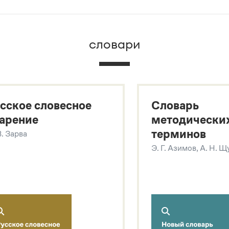
брана вся информация из следующих словарей:
словари
х
сское словесное
Словарь
арение
методически
терминов
В. Зарва
Э. Г. Азимов, А. Н. 