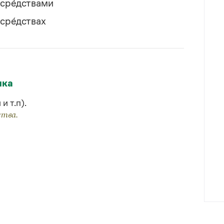
всре́дствами
всре́дствах
ыка
и т.п).
ства.