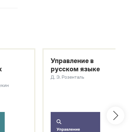
Управление в
х
русском языке
Д. Э. Розенталь
Щукин