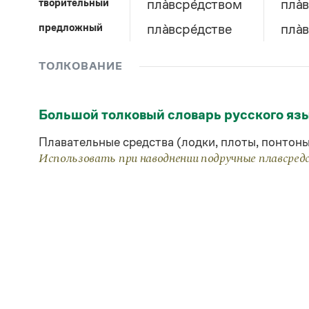
творительный
пла̀всре́дством
пла̀
предложный
пла̀всре́дстве
пла̀
ТОЛКОВАНИЕ
Большой толковый словарь русского яз
Плавательные средства (лодки, плоты, понтоны 
Использовать при наводнении подручные плавсред