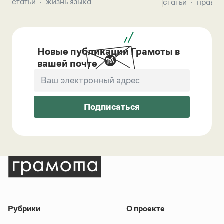
статьи
жизнь языка
статьи
правил
Новые публикации Грамоты в
вашей почте
Подписаться
Рубрики
О проекте