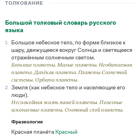
Управление в русском языке
Правила русской орфографии и пунктуации
ТОЛКОВАНИЕ
Словари русского языка как государственного
Словарь русских имён
(1956)
Словарь методических терминов
Большой толковый словарь русского
языка
Справочники
Большое небесное тело, по форме близкое к
1.
Правила русской орфографии и пунктуации
Русский язык. Краткий теоретический курс
шару, движущееся вокруг Солнца и светящееся
для школьников
отражённым солнечным светом.
Письмовник
Большие планеты. Малые планеты. Необитаемая
Справочник по пунктуации
планета. Далёкая планета. Планеты Солнечной
Словарь-справочник трудностей
системы. Орбита планеты.
Справочник по фразеологии
Азбучные истины
Земля (как небесное тело и населяющие его
2.
Словарь-справочник непростые слова
люди).
Все справочники портала
Неспокойная жизнь нашей планеты. Полезные
ископаемые планеты. Озоновый слой планеты.
Фразеология
Журнал
Красная плане́та
Красный
Новости и события