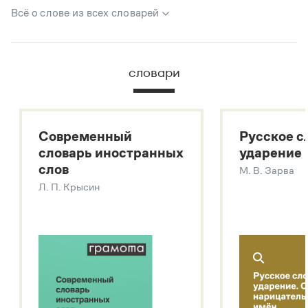
Всё о слове из всех словарей
В метасловаре Грамоты в удобном виде собрана вся
информация из следующих словарей:
словари
Русский орфографический словарь
Большой толковый словарь русского языка
Большой толковый словарь русских существительных
Современный
Русское с
Большой толковый словарь русских глаголов
словарь иностранных
ударение
Современный словарь иностранных слов
слов
М. В. Зарва
Звук – технология синтеза платформы
SaluteSpeech
Л. П. Крысин
Подробнее о метасловаре