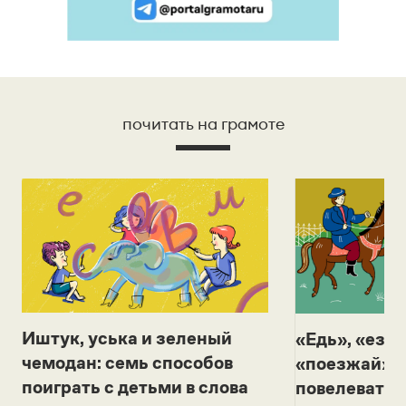
почитать на грамоте
Иштук, уська и зеленый
«Едь», «езж
чемодан: семь способов
«поезжай»? 
поиграть с детьми в слова
повелевать 