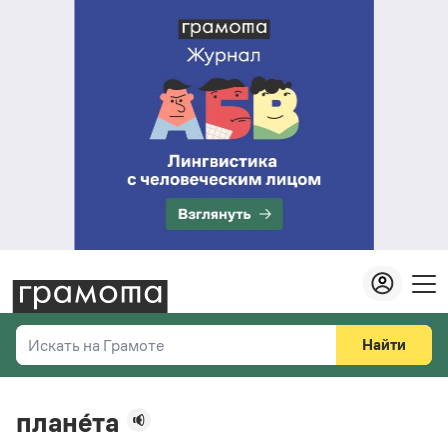
Найти
Искать на Грамоте
Везде
Справочная служба
плане́та