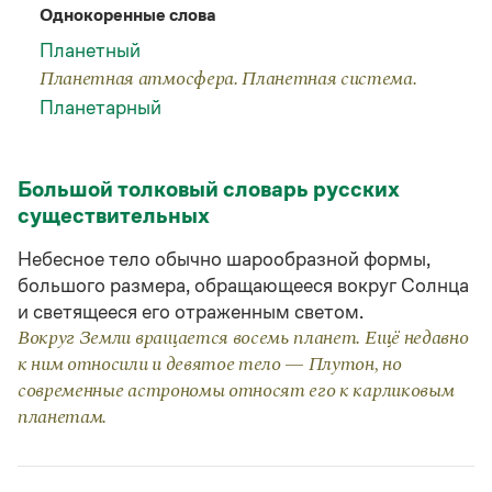
Статьи
Однокоренные слова
Монологи
Планетный
Интервью
Лекции и подкасты
Планетная атмосфера. Планетная система.
Рекомендуем
Планетарный
Учебник Грамоты
Большой толковый словарь русских
существительных
Правила русского языка: от азов до тонкостей
Интерактивные упражнения: от простого к сложному
Небесное тело обычно шарообразной формы,
Скороговорки
большого размера, обращающееся вокруг Солнца
и светящееся его отраженным светом.
Вокруг Земли вращается восемь планет. Ещё недавно
Издательство
к ним относили и девятое тело — Плутон, но
современные астрономы относят его к карликовым
Словари
планетам.
Научпоп
Учебники и справочники
Все книги