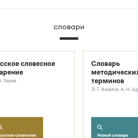
брана вся информация из следующих словарей:
словари
х
сское словесное
Словарь
арение
методически
терминов
В. Зарва
Э. Г. Азимов, А. Н. 