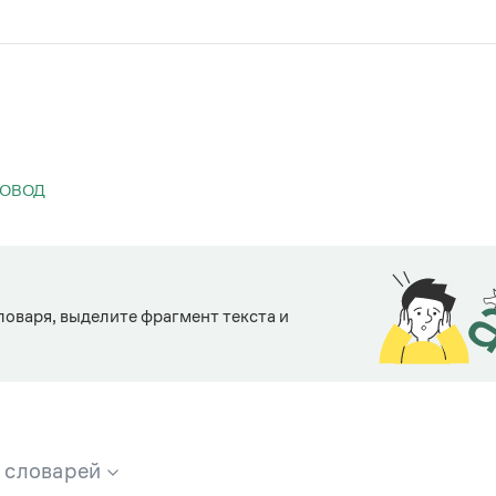
КОВОД
ловаря, выделите фрагмент текста и
х словарей