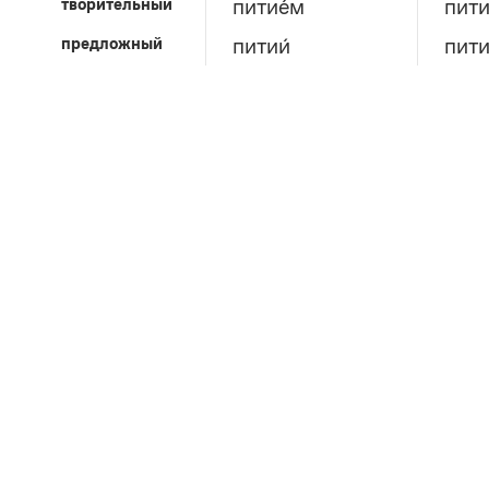
творительный
питие́м
пити
предложный
питии́
пити