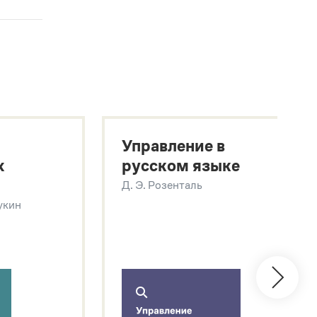
Управление в
х
русском языке
Д. Э. Розенталь
Щукин