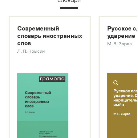
Русский орфографический словарь
Большой толковый словарь русского языка
Большой толковый словарь русских существительных
Современный
Русское с
Большой толковый словарь русских глаголов
словарь иностранных
ударение
Современный словарь иностранных слов
слов
М. В. Зарва
Звук – технология синтеза платформы
SaluteSpeech
Л. П. Крысин
Подробнее о метасловаре