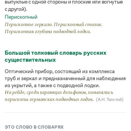
выпуклые с одной стороны и плоские или вогнутые
Статьи
с другой).
Монологи
Интервью
Перископный
Лекции и подкасты
Перископное зеркало. Перископный столик.
Рекомендуем
Перископная глубина подводной лодки.
Учебник Грамоты
Большой толковый словарь русских
существительных
Правила русского языка: от азов до тонкостей
Интерактивные упражнения: от простого к сложному
Оптический прибор, состоящий из комплекса
Скороговорки
труб и зеркал и предназначенный для наблюдения
из укрытий, а также с подводной лодки.
На рейде, среди играющих дельфинов, появлялись
Издательство
перископы германских подводных лодок.
(А.Н. Толстой)
Словари
Научпоп
Учебники и справочники
Все книги
ЭТО СЛОВО В СЛОВАРЯХ