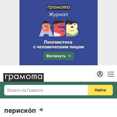
Найти
Искать на Грамоте
Везде
Справочная служба
периско́п