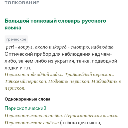
Управление в русском языке
Правила русской орфографии и пунктуации
ТОЛКОВАНИЕ
Словари русского языка как государственного
Словарь русских имён
(1956)
Словарь методических терминов
Большой толковый словарь русского
языка
Справочники
греческое
Правила русской орфографии и пунктуации
Русский язык. Краткий теоретический курс
peri - вокруг, около и skopeō - смотрю, наблюдаю
для школьников
Оптический прибор для наблюдения над чем-
Письмовник
либо, за чем-либо из укрытия, танка, подводной
Справочник по пунктуации
лодки и т.п.
Словарь-справочник трудностей
Справочник по фразеологии
Перископ подводной лодки. Траншейный перископ.
Азбучные истины
Танковый перископ. Поднять перископ. Наблюдать в
Словарь-справочник непростые слова
перископ.
Все справочники портала
Однокоренные слова
Перископический
Журнал
Перископическая антенна. Перископическая вышка.
(стёкла для очков,
Перископические стёкла
Новости и события