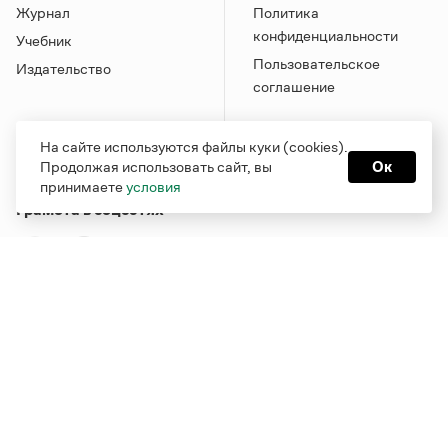
Журнал
Политика
конфиденциальности
Учебник
Пользовательское
Издательство
соглашение
На сайте используются файлы куки (cookies).
Продолжая использовать сайт, вы
Ок
принимаете
условия
Грамота в соцсетях
Функционирует при финансовой поддержке Министерства
цифрового развития, связи и массовых коммуникаций
Российской Федерации
Перейти на старую версию
Грамоты