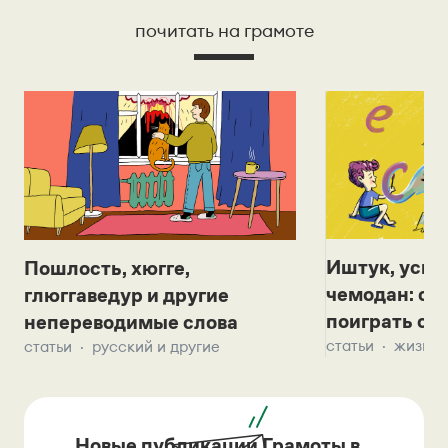
почитать на грамоте
Иштук, уськ
Пошлость, хюгге,
чемодан: се
глюггаведур и другие
поиграть с д
непереводимые слова
статьи
жизнь 
статьи
русский и другие
Новые публикации Грамоты в