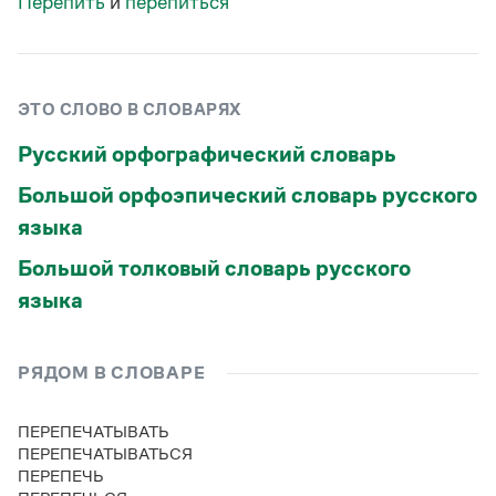
Перепить
и
перепиться
Статьи
Монологи
Интервью
Лекции и подкасты
Рекомендуем
ЭТО СЛОВО В СЛОВАРЯХ
Русский орфографический словарь
Учебник Грамоты
Большой орфоэпический словарь русского
языка
Правила русского языка: от азов до тонкостей
Интерактивные упражнения: от простого к сложному
Большой толковый словарь русского
Скороговорки
языка
Издательство
РЯДОМ В СЛОВАРЕ
Словари
ПЕРЕПЕЧАТЫВАТЬ
Научпоп
ПЕРЕПЕЧАТЫВАТЬСЯ
Учебники и справочники
ПЕРЕПЕЧЬ
Все книги