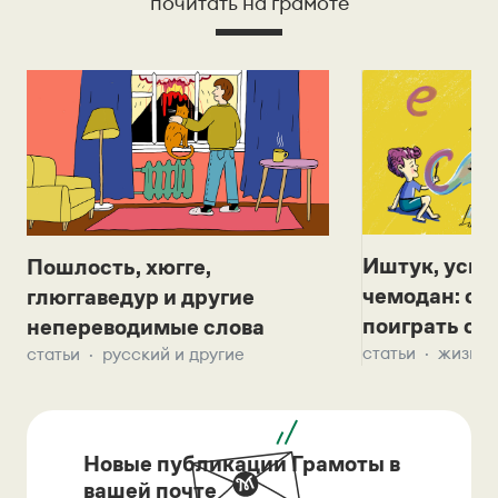
почитать на грамоте
Иштук, уськ
Пошлость, хюгге,
чемодан: се
глюггаведур и другие
поиграть с д
непереводимые слова
статьи
жизнь 
статьи
русский и другие
Новые публикации Грамоты в
вашей почте