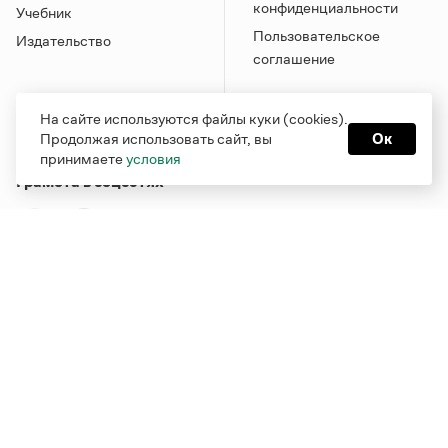
конфиденциальности
Учебник
Пользовательское
Издательство
соглашение
На сайте используются файлы куки (cookies).
Продолжая использовать сайт, вы
Ок
принимаете
условия
Грамота в соцсетях
Функционирует при финансовой поддержке Министерства
цифрового развития, связи и массовых коммуникаций
Российской Федерации
Перейти на старую версию
Грамоты
© Грамота.ru, 2000 – 2026