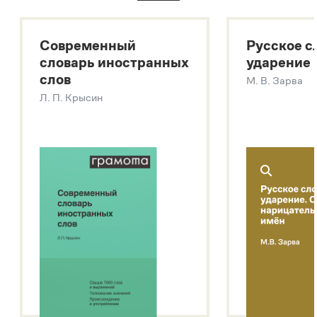
Большой толковый словарь русского языка
Большой толковый словарь русских существительных
Современный
Русское с
Большой толковый словарь русских глаголов
словарь иностранных
ударение
Современный словарь иностранных слов
слов
М. В. Зарва
Звук – технология синтеза платформы
SaluteSpeech
Л. П. Крысин
Подробнее о метасловаре