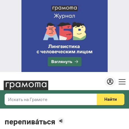
Найти
Искать на Грамоте
Везде
Справочная служба
перепива́ться