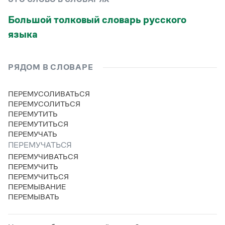
Статьи
Монологи
Большой толковый словарь русского
Интервью
языка
Лекции и подкасты
Рекомендуем
РЯДОМ В СЛОВАРЕ
Учебник Грамоты
ПЕРЕМУСОЛИВАТЬСЯ
ПЕРЕМУСОЛИТЬСЯ
Правила русского языка: от азов до тонкостей
ПЕРЕМУТИТЬ
Интерактивные упражнения: от простого к сложному
ПЕРЕМУТИТЬСЯ
Скороговорки
ПЕРЕМУЧАТЬ
ПЕРЕМУЧАТЬСЯ
ПЕРЕМУЧИВАТЬСЯ
Издательство
ПЕРЕМУЧИТЬ
ПЕРЕМУЧИТЬСЯ
ПЕРЕМЫВАНИЕ
Словари
ПЕРЕМЫВАТЬ
Научпоп
Учебники и справочники
Все книги