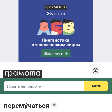
Найти
Искать на Грамоте
Везде
Справочная служба
перему́чаться