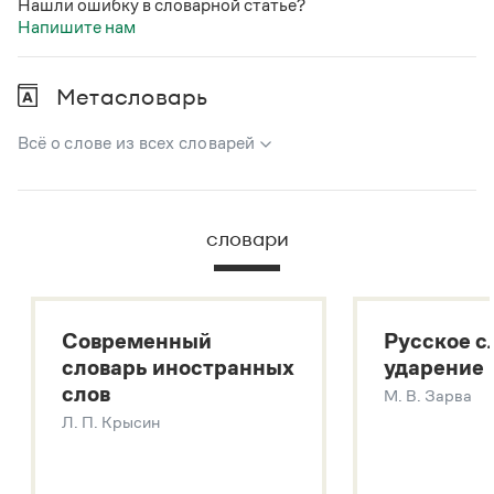
Нашли ошибку в словарной статье?
Напишите нам
Метасловарь
Всё о слове из всех словарей
В метасловаре Грамоты в удобном виде собрана вся
информация из следующих словарей:
словари
Русский орфографический словарь
Большой толковый словарь русского языка
Большой толковый словарь русских существительных
Современный
Русское с
Большой толковый словарь русских глаголов
словарь иностранных
ударение
Современный словарь иностранных слов
слов
М. В. Зарва
Звук – технология синтеза платформы
SaluteSpeech
Л. П. Крысин
Подробнее о метасловаре