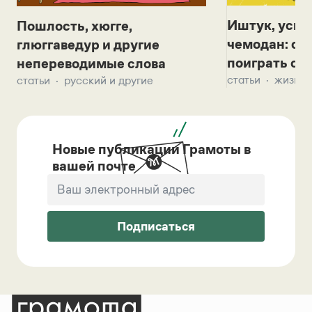
Иштук, уськ
Пошлость, хюгге,
чемодан: се
глюггаведур и другие
поиграть с д
непереводимые слова
статьи
жизнь 
статьи
русский и другие
Новые публикации Грамоты в
вашей почте
Подписаться