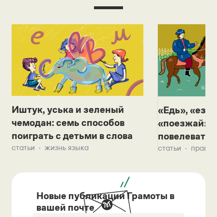
Иштук, уська и зеленый
«Едь», «езж
чемодан: семь способов
«поезжай»? 
поиграть с детьми в слова
повелевать 
статьи
жизнь языка
статьи
правил
Новые публикации Грамоты в
вашей почте