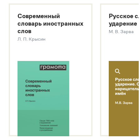
Большой толковый словарь русских существительных
Современный
Русское с
Большой толковый словарь русских глаголов
словарь иностранных
ударение
Современный словарь иностранных слов
слов
М. В. Зарва
Звук – технология синтеза платформы
SaluteSpeech
Л. П. Крысин
Подробнее о метасловаре