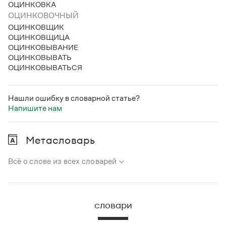
ОЦИНКОВКА
Статьи
Монологи
ОЦИНКОВОЧНЫЙ
Интервью
ОЦИНКОВЩИК
Лекции и подкасты
ОЦИНКОВЩИЦА
Рекомендуем
ОЦИНКОВЫВАНИЕ
ОЦИНКОВЫВАТЬ
ОЦИНКОВЫВАТЬСЯ
Учебник Грамоты
Нашли ошибку в словарной статье?
Правила русского языка: от азов до тонкостей
Напишите нам
Интерактивные упражнения: от простого к сложному
Скороговорки
Метасловарь
Всё о слове из всех словарей
Издательство
В метасловаре Грамоты в удобном виде собрана вся
Словари
информация из следующих словарей:
Научпоп
словари
Учебники и справочники
Русский орфографический словарь
Все книги
Большой толковый словарь русского языка