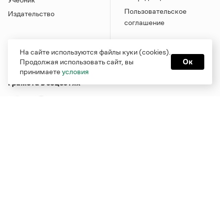
Пользовательское
Издательство
соглашение
На сайте используются файлы куки (cookies).
Продолжая использовать сайт, вы
Ок
принимаете
условия
Грамота в соцсетях
Функционирует при финансовой поддержке Министерства
цифрового развития, связи и массовых коммуникаций
Российской Федерации
Перейти на старую версию
Грамоты
© Грамота.ru, 2000 – 2026
Свидетельство о регистрации СМИ: ЭЛ № ФС 77 - 84700,