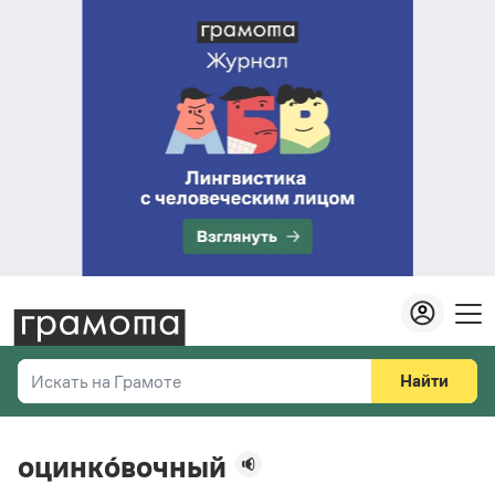
Найти
Искать на Грамоте
Везде
Справочная служба
оцинко́вочный