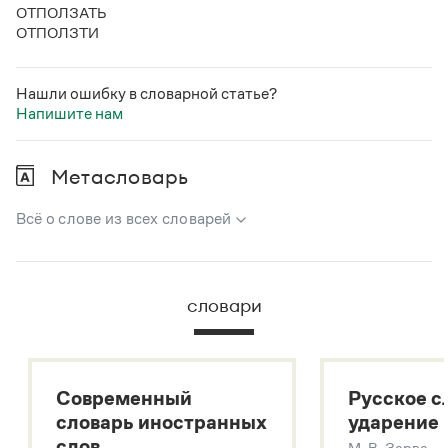
ОТПОЛЗАТЬ
ОТПОЛЗТИ
Нашли ошибку в словарной статье?
Напишите нам
Метасловарь
Всё о слове из всех словарей
В метасловаре Грамоты в удобном виде собрана вся
информация из следующих словарей:
словари
Русский орфографический словарь
Большой толковый словарь русского языка
Большой толковый словарь русских существительных
Современный
Русское с
Большой толковый словарь русских глаголов
словарь иностранных
ударение
Современный словарь иностранных слов
слов
М. В. Зарва