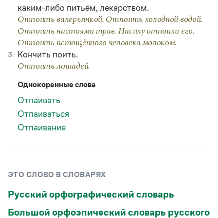
Статьи
каким-либо питьём, лекарством.
Монологи
Отпоить валерьянкой. Отпоить холодной водой.
Интервью
Отпоить настоями трав. Насилу отпоили его.
Лекции и подкасты
Отпоить истощённого человека молоком.
Рекомендуем
Кончить поить.
3.
Отпоить лошадей.
Учебник Грамоты
Однокоренные слова
Отпаивать
Правила русского языка: от азов до тонкостей
Интерактивные упражнения: от простого к сложному
Отпаиваться
Скороговорки
Отпаивание
Издательство
ЭТО СЛОВО В СЛОВАРЯХ
Словари
Научпоп
Русский орфографический словарь
Учебники и справочники
Все книги
Большой орфоэпический словарь русского