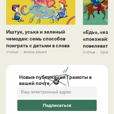
Иштук, уська и зеленый
«Едь», «езж
чемодан: семь способов
«поезжай»? 
поиграть с детьми в слова
повелевать 
статьи
жизнь языка
статьи
правил
Новые публикации Грамоты в
вашей почте
Подписаться