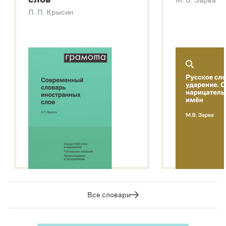
Звук – технология синтеза платформы
SaluteSpeech
Л. П. Крысин
Подробнее о метасловаре
Все словари