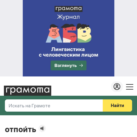
Найти
Искать на Грамоте
Везде
Справочная служба
отпои́ть