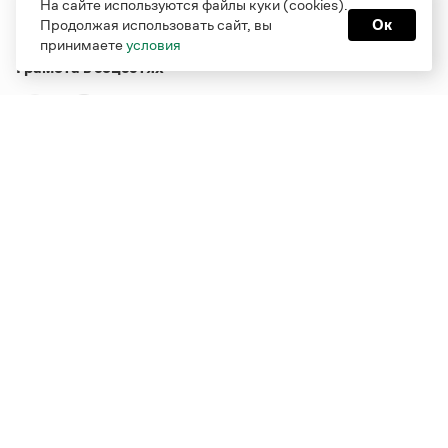
На сайте используются файлы куки (cookies).
Продолжая использовать сайт, вы
Ок
принимаете
условия
Грамота в соцсетях
Функционирует при финансовой поддержке Министерства
цифрового развития, связи и массовых коммуникаций
Российской Федерации
Перейти на старую версию
Грамоты
© Грамота.ru, 2000 – 2026
Свидетельство о регистрации СМИ: ЭЛ № ФС 77 - 84700,
выдано 10.02.2023
Дизайн — Мария Екимова /
Мотка