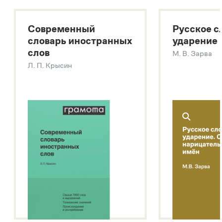
Большой толковый словарь русского языка
Большой толковый словарь русских существительных
Современный
Русское с
Большой толковый словарь русских глаголов
словарь иностранных
ударение
Современный словарь иностранных слов
слов
М. В. Зарва
Звук – технология синтеза платформы
SaluteSpeech
Л. П. Крысин
Подробнее о метасловаре