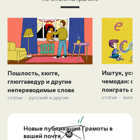
Иштук, уськ
Пошлость, хюгге,
чемодан: се
глюггаведур и другие
поиграть с д
непереводимые слова
статьи
жизнь 
статьи
русский и другие
Новые публикации Грамоты в
вашей почте