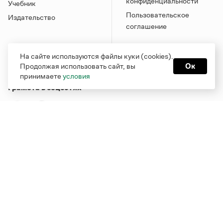
конфиденциальности
Учебник
Пользовательское
Издательство
соглашение
На сайте используются файлы куки (cookies).
Продолжая использовать сайт, вы
Ок
принимаете
условия
Грамота в соцсетях
Функционирует при финансовой поддержке Министерства
цифрового развития, связи и массовых коммуникаций
Российской Федерации
Перейти на старую версию
Грамоты
© Грамота.ru, 2000 – 2026