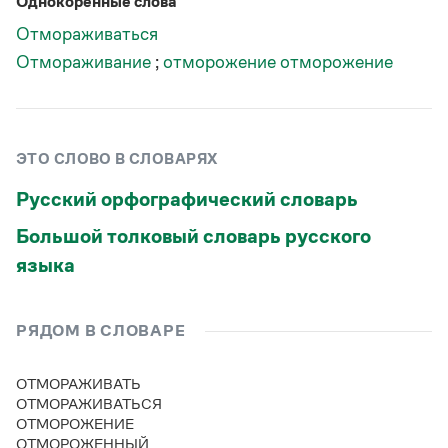
Однокоренные слова
Статьи
Монологи
Отмораживаться
Интервью
Отмораживание
;
отморожение
отморожение
Лекции и подкасты
Рекомендуем
ЭТО СЛОВО В СЛОВАРЯХ
Учебник Грамоты
Русский орфографический словарь
Правила русского языка: от азов до тонкостей
Интерактивные упражнения: от простого к сложному
Большой толковый словарь русского
Скороговорки
языка
Издательство
РЯДОМ В СЛОВАРЕ
Словари
ОТМОРАЖИВАТЬ
Научпоп
ОТМОРАЖИВАТЬСЯ
Учебники и справочники
ОТМОРОЖЕНИЕ
Все книги
ОТМОРОЖЕННЫЙ