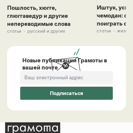
Иштук, уськ
Пошлость, хюгге,
чемодан: се
глюггаведур и другие
поиграть с д
непереводимые слова
статьи
жизнь 
статьи
русский и другие
Новые публикации Грамоты в
вашей почте
Подписаться