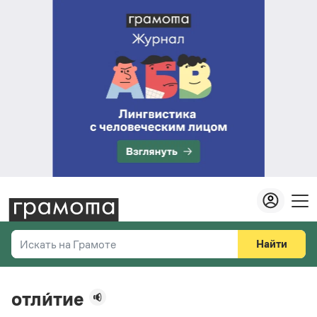
Найти
Искать на Грамоте
Везде
Справочная служба
отли́тие