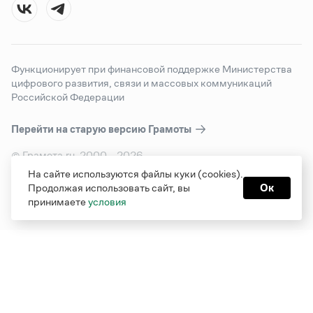
Функционирует при финансовой поддержке Министерства
цифрового развития, связи и массовых коммуникаций
Российской Федерации
Перейти на старую версию
Грамоты
© Грамота.ru, 2000 – 2026
Свидетельство о регистрации СМИ: ЭЛ № ФС 77 - 84700,
На сайте используются файлы куки (cookies).
выдано 10.02.2023
Продолжая использовать сайт, вы
Ок
Дизайн — Мария Екимова /
Мотка
принимаете
условия
Реклама