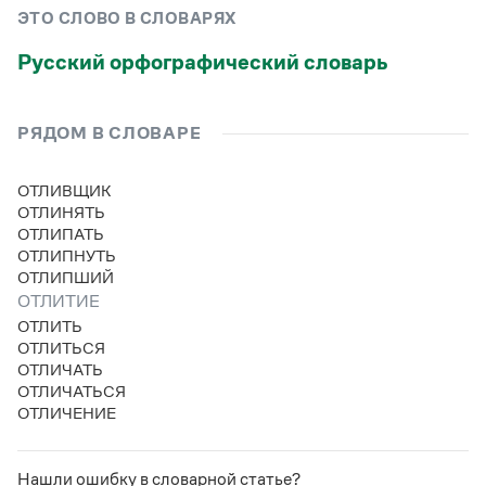
Управление в русском языке
Правила русской орфографии и пунктуации
Словари русского языка как государственного
ЭТО СЛОВО В СЛОВАРЯХ
Словарь русских имён
(1956)
Словарь методических терминов
Русский орфографический словарь
Справочники
РЯДОМ В СЛОВАРЕ
Правила русской орфографии и пунктуации
Русский язык. Краткий теоретический курс
ОТЛИВЩИК
для школьников
ОТЛИНЯТЬ
Письмовник
ОТЛИПАТЬ
Справочник по пунктуации
ОТЛИПНУТЬ
Словарь-справочник трудностей
ОТЛИПШИЙ
Справочник по фразеологии
Азбучные истины
ОТЛИТИЕ
Словарь-справочник непростые слова
ОТЛИТЬ
Все справочники портала
ОТЛИТЬСЯ
ОТЛИЧАТЬ
ОТЛИЧАТЬСЯ
ОТЛИЧЕНИЕ
Журнал
Новости и события
Нашли ошибку в словарной статье?