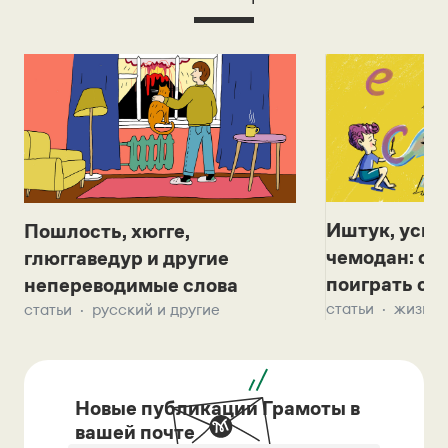
Иштук, уськ
Пошлость, хюгге,
чемодан: се
глюггаведур и другие
поиграть с д
непереводимые слова
статьи
жизнь 
статьи
русский и другие
Новые публикации Грамоты в
вашей почте