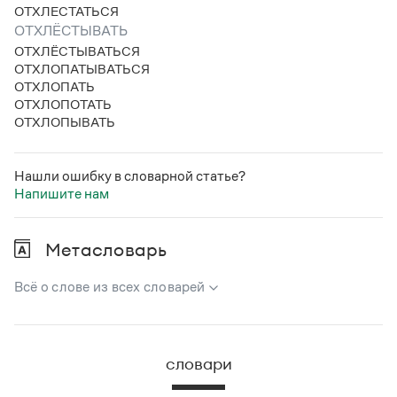
Статьи
ОТХЛЕСТАТЬСЯ
Монологи
ОТХЛЁСТЫВАТЬ
Интервью
ОТХЛЁСТЫВАТЬСЯ
Лекции и подкасты
ОТХЛОПАТЫВАТЬСЯ
Рекомендуем
ОТХЛОПАТЬ
ОТХЛОПОТАТЬ
ОТХЛОПЫВАТЬ
Учебник Грамоты
Нашли ошибку в словарной статье?
Правила русского языка: от азов до тонкостей
Напишите нам
Интерактивные упражнения: от простого к сложному
Скороговорки
Метасловарь
Всё о слове из всех словарей
Издательство
В метасловаре Грамоты в удобном виде собрана вся
Словари
информация из следующих словарей:
Научпоп
словари
Учебники и справочники
Русский орфографический словарь
Все книги