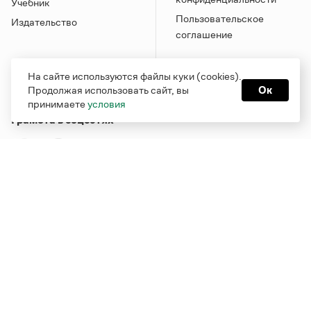
Учебник
Пользовательское
Издательство
соглашение
На сайте используются файлы куки (cookies).
Продолжая использовать сайт, вы
Ок
принимаете
условия
Грамота в соцсетях
Функционирует при финансовой поддержке Министерства
цифрового развития, связи и массовых коммуникаций
Российской Федерации
Перейти на старую версию
Грамоты
© Грамота.ru, 2000 – 2026
Свидетельство о регистрации СМИ: ЭЛ № ФС 77 - 84700,