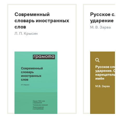
Большой толковый словарь русского языка
Большой толковый словарь русских существительных
Современный
Русское с
Большой толковый словарь русских глаголов
словарь иностранных
ударение
Современный словарь иностранных слов
слов
М. В. Зарва
Звук – технология синтеза платформы
SaluteSpeech
Л. П. Крысин
Подробнее о метасловаре