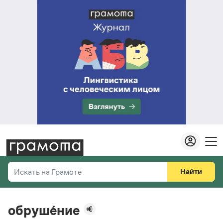
Найти
Искать на Грамоте
Везде
Справочная служба
обруше́ние