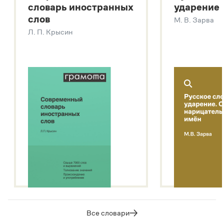
словарь иностранных
ударение
Современный словарь иностранных слов
слов
М. В. Зарва
Звук – технология синтеза платформы
SaluteSpeech
Л. П. Крысин
Подробнее о метасловаре
Все словари