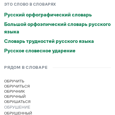
Управление в русском языке
Правила русской орфографии и пунктуации
Словари русского языка как государственного
ЭТО СЛОВО В СЛОВАРЯХ
Словарь русских имён
(1956)
Словарь методических терминов
Русский орфографический словарь
Большой орфоэпический словарь русского
Справочники
языка
Правила русской орфографии и пунктуации
Русский язык. Краткий теоретический курс
Словарь трудностей русского языка
для школьников
Русское словесное ударение
Письмовник
Справочник по пунктуации
Словарь-справочник трудностей
Справочник по фразеологии
РЯДОМ В СЛОВАРЕ
Азбучные истины
Словарь-справочник непростые слова
ОБРУЧИТЬ
Все справочники портала
ОБРУЧИТЬСЯ
ОБРУЧНИК
ОБРУЧНЫЙ
Журнал
ОБРУШАТЬСЯ
ОБРУШЕНИЕ
Новости и события
ОБРУШЕННЫЙ