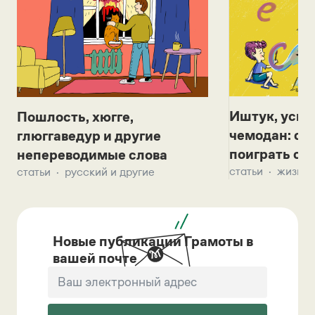
Иштук, уськ
Пошлость, хюгге,
чемодан: се
глюггаведур и другие
поиграть с д
непереводимые слова
статьи
жизнь 
статьи
русский и другие
Новые публикации Грамоты в
вашей почте