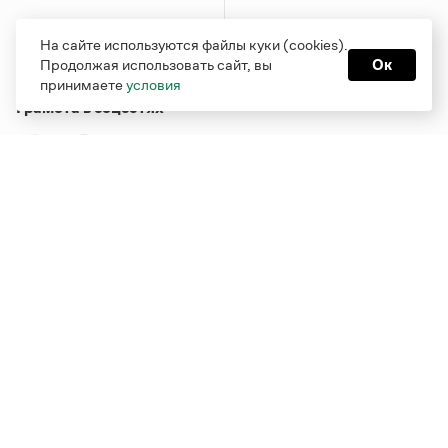
На сайте используются файлы куки (cookies).
Продолжая использовать сайт, вы
Ок
принимаете
условия
Грамота в соцсетях
Функционирует при финансовой поддержке Министерства
цифрового развития, связи и массовых коммуникаций
Российской Федерации
Перейти на старую версию
Грамоты
© Грамота.ru, 2000 – 2026
Свидетельство о регистрации СМИ: ЭЛ № ФС 77 - 84700,
выдано 10.02.2023
Дизайн — Мария Екимова /
Мотка