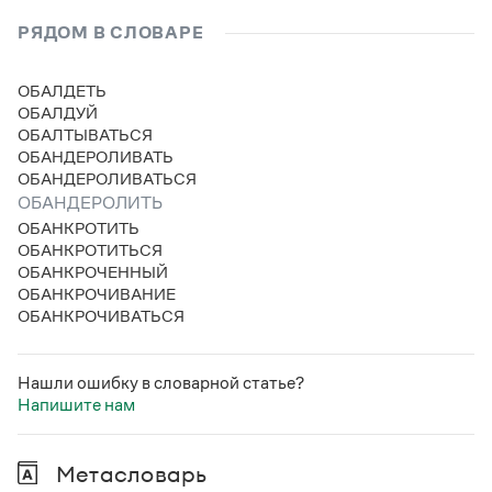
Статьи
РЯДОМ В СЛОВАРЕ
Монологи
Интервью
Лекции и подкасты
ОБАЛДЕТЬ
Рекомендуем
ОБАЛДУЙ
ОБАЛТЫВАТЬСЯ
ОБАНДЕРОЛИВАТЬ
ОБАНДЕРОЛИВАТЬСЯ
Учебник Грамоты
ОБАНДЕРОЛИТЬ
ОБАНКРОТИТЬ
Правила русского языка: от азов до тонкостей
ОБАНКРОТИТЬСЯ
Интерактивные упражнения: от простого к сложному
ОБАНКРОЧЕННЫЙ
Скороговорки
ОБАНКРОЧИВАНИЕ
ОБАНКРОЧИВАТЬСЯ
Издательство
Нашли ошибку в словарной статье?
Напишите нам
Словари
Научпоп
Учебники и справочники
Метасловарь
Все книги