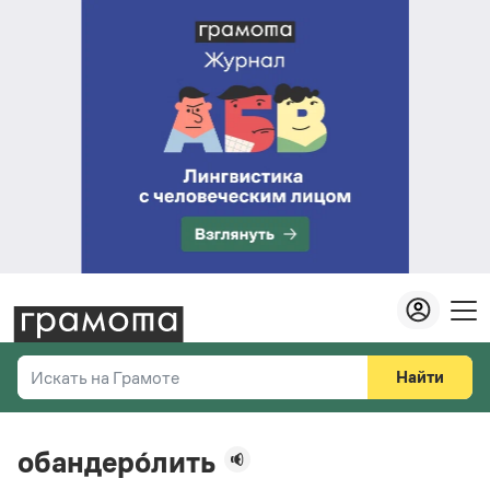
Найти
Искать на Грамоте
Везде
Справочная служба
обандеро́лить