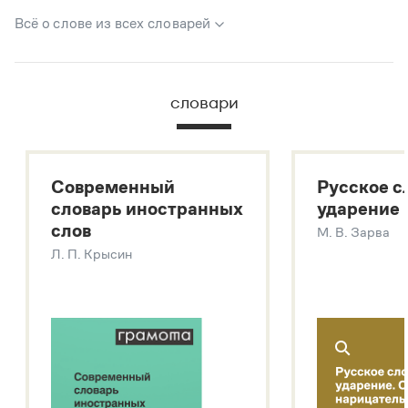
Всё о слове из всех словарей
В метасловаре Грамоты в удобном виде собрана вся
информация из следующих словарей:
словари
Русский орфографический словарь
Большой толковый словарь русского языка
Большой толковый словарь русских существительных
Современный
Русское с
Большой толковый словарь русских глаголов
словарь иностранных
ударение
Современный словарь иностранных слов
слов
М. В. Зарва
Звук – технология синтеза платформы
SaluteSpeech
Л. П. Крысин
Подробнее о метасловаре