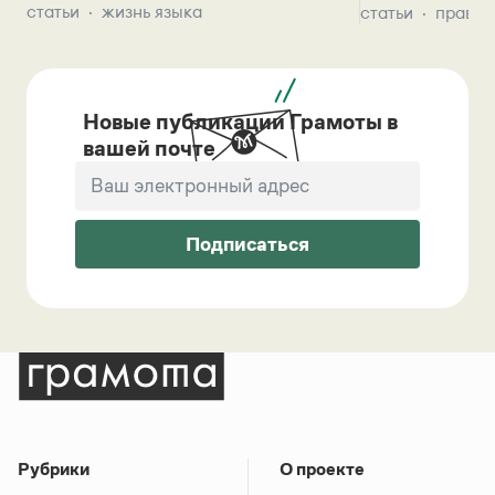
статьи
жизнь языка
статьи
правил
Новые публикации Грамоты в
вашей почте
Подписаться
Рубрики
О проекте