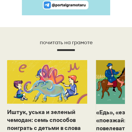
почитать на грамоте
Иштук, уська и зеленый
«Едь», «езж
чемодан: семь способов
«поезжай»? 
поиграть с детьми в слова
повелевать 