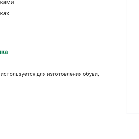
́ками
́ках
ыка
используется для изготовления обуви,