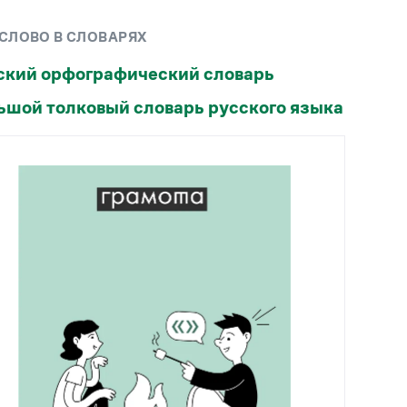
Рекомендуем
 СЛОВО В СЛОВАРЯХ
Учебник Грамоты
ский орфографический словарь
ьшой толковый словарь русского языка
Правила русского языка: от азов до тонкостей
Интерактивные упражнения: от простого к
сложному
Скороговорки
Издательство
Словари
Научпоп
Учебники и справочники
Все книги