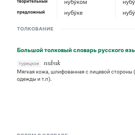
творительный
нубу́ком
нубу
предложный
нубу́ке
нубу
ТОЛКОВАНИЕ
Большой толковый словарь русского яз
nubuk
турецкое
Мягкая кожа, шлифованная с лицевой стороны (
одежды и т.п).