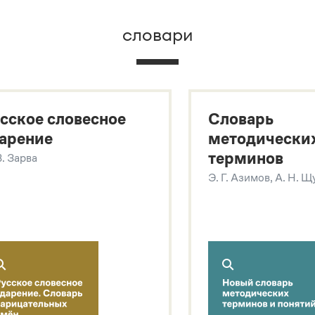
словари
х
сское словесное
Словарь
арение
методически
терминов
В. Зарва
Э. Г. Азимов, А. Н. 