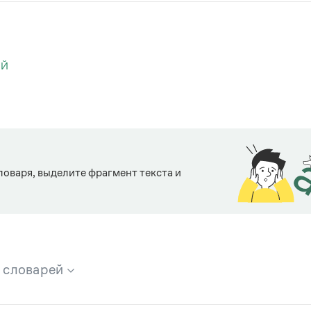
ИЙ
ловаря, выделите фрагмент текста и
х словарей
брана вся информация из следующих словарей: