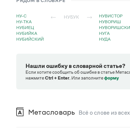
РЯДОМ В СЛОВАРЕ
НУ-С
НУВИСТОР
НУБУК
НУ-ТКА
НУВОРИШ
НУБИЕЦ
НУВОРИШСК
НУБИЙКА
НУГА
НУБИЙСКИЙ
НУДА
Нашли ошибку в словарной статье?
Если хотите сообщить об ошибке в статье Метас
нажмите
Ctrl + Enter
.
Или заполните
форму
Метасловарь
Всё о слове из все
В метасловаре Грамоты в удобном виде со