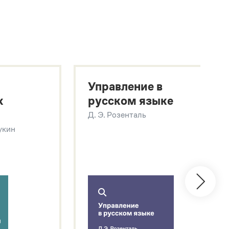
Управление в
х
русском языке
Д. Э. Розенталь
Щукин