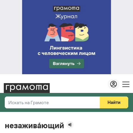
Найти
Искать на Грамоте
Везде
Справочная служба
незажива́ющий