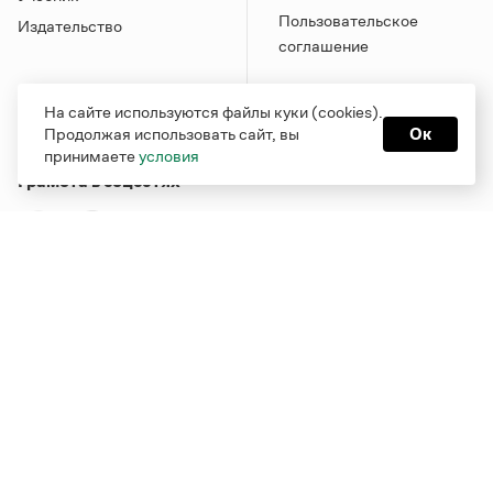
Пользовательское
Издательство
соглашение
На сайте используются файлы куки (cookies).
Продолжая использовать сайт, вы
Ок
принимаете
условия
Грамота в соцсетях
Функционирует при финансовой поддержке Министерства
цифрового развития, связи и массовых коммуникаций
Российской Федерации
Перейти на старую версию
Грамоты
© Грамота.ru, 2000 – 2026
Свидетельство о регистрации СМИ: ЭЛ № ФС 77 - 84700,