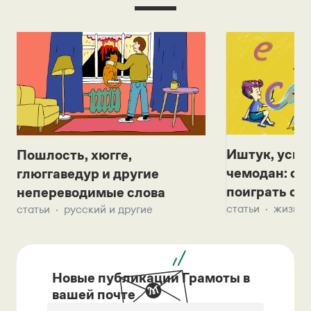
Иштук, уськ
Пошлость, хюгге,
чемодан: се
глюггаведур и другие
поиграть с д
непереводимые слова
статьи
жизнь 
статьи
русский и другие
Новые публикации Грамоты в
вашей почте