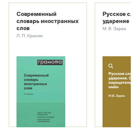
Большой толковый словарь русских существительных
Современный
Русское с
Большой толковый словарь русских глаголов
словарь иностранных
ударение
Современный словарь иностранных слов
слов
М. В. Зарва
Звук – технология синтеза платформы
SaluteSpeech
Л. П. Крысин
Подробнее о метасловаре