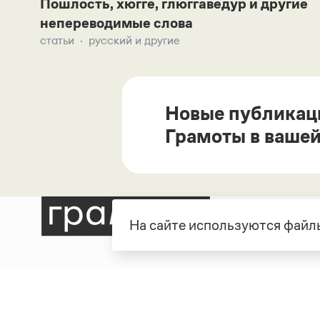
Пошлость, хюгге, глюггаведур и другие
непереводимые слова
статьи
русский и другие
Новые публикац
Грамоты в вашей
На сайте используются файлы
Рубрики
О про
Справочная служба
О порт