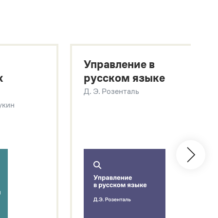
Управление в
х
русском языке
Д. Э. Розенталь
Щукин