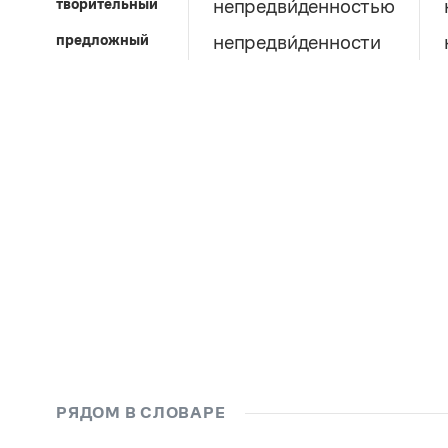
творительный
непредви́денностью
предложный
непредви́денности
РЯДОМ В СЛОВАРЕ