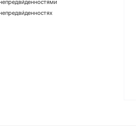
непредви́денностями
непредви́денностях