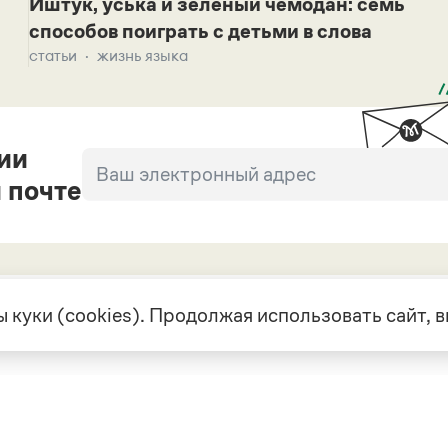
Иштук, уська и зеленый чемодан: семь
способов поиграть с детьми в слова
статьи
жизнь языка
ии
 почте
 куки (cookies). Продолжая использовать сайт,
екте
Грамота в соцсетях
але
VK