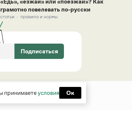
«Едь», «езжай» или «поезжай»? Как
грамотно повелевать по-русски
статьи
правила и нормы
Подписаться
 вы принимаете
условия
Ок
Функционирует при финансовой