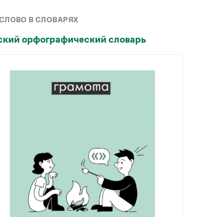
Рекомендуем
 СЛОВО В СЛОВАРЯХ
Учебник Грамоты
ский орфографический словарь
Правила русского языка: от азов до тонкостей
Интерактивные упражнения: от простого к
сложному
Скороговорки
Издательство
Словари
Научпоп
Учебники и справочники
Все книги