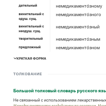
дательный
немедикаменто́зному
винительный c
немедикаменто́зного
одуш. сущ.
винительный c
немедикаменто́зный
неодуш. сущ.
творительный
немедикаменто́зным
предложный
немедикаменто́зном
КРАТКАЯ ФОРМА
единственное число
ТОЛКОВАНИЕ
мужской род
женский род
Большой толковый словарь русского яз
немедикаменто́зна
Не связанный с использованием лекарственных
Немедикаментозное воздействие на организм. Не