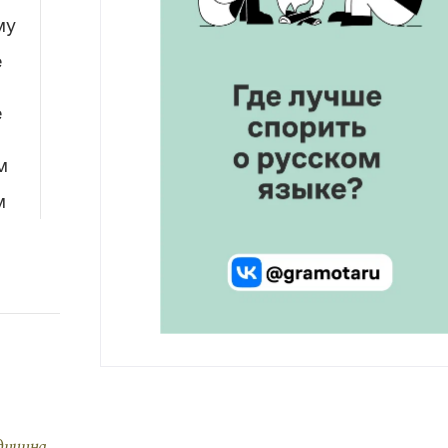
му
немедикаменто́зным
е
немедикаменто́зных
е
немедикаменто́зные
м
немедикаменто́зными
м
немедикаменто́зных
ицина.