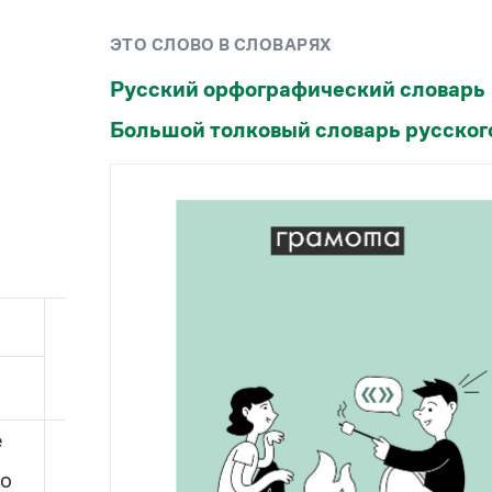
Рекомендуем
ЭТО СЛОВО В СЛОВАРЯХ
Учебник Грамоты
Русский орфографический словарь
Большой толковый словарь русског
Правила русского языка: от азов до тонкостей
Интерактивные упражнения: от простого к
сложному
Скороговорки
Издательство
Словари
Множественное число
Научпоп
Учебники и справочники
Все книги
е
немедикаменто́зные
го
немедикаменто́зных