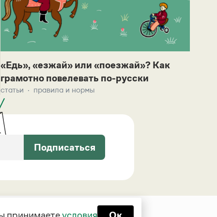
«Едь», «езжай» или «поезжай»? Как
грамотно повелевать по-русски
статьи
правила и нормы
Подписаться
 вы принимаете
условия
Ок