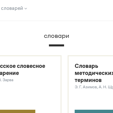
х словарей
брана вся информация из следующих словарей:
словари
х
сское словесное
Словарь
арение
методически
терминов
В. Зарва
Э. Г. Азимов, А. Н. 