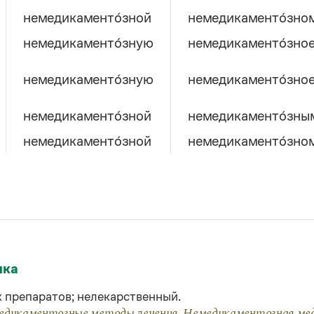
немедикаменто́зной
немедикаменто́зно
немедикаменто́зную
немедикаменто́зно
немедикаменто́зную
немедикаменто́зно
немедикаменто́зной
немедикаменто́зны
немедикаменто́зной
немедикаменто́зно
множественное число
средний род
ыка
немедикаменто́зно
немедикаменто́зны
 препаратов; нелекарственный.
медикаментозные методы лечения. Немедикаментозная мед