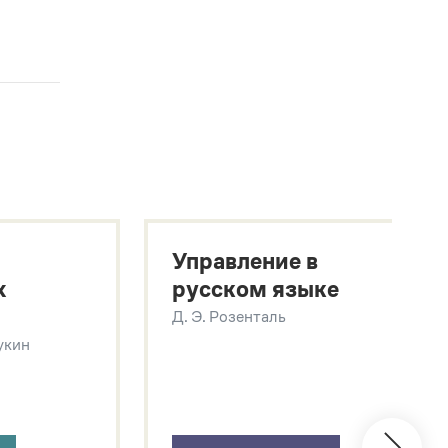
Управление в
х
русском языке
Д. Э. Розенталь
Щукин