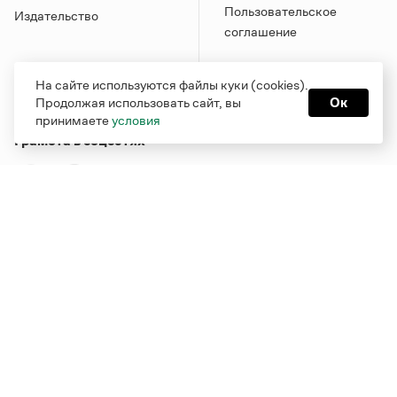
Пользовательское
Издательство
соглашение
На сайте используются файлы куки (cookies).
Продолжая использовать сайт, вы
Ок
принимаете
условия
Грамота в соцсетях
Функционирует при финансовой поддержке Министерства
цифрового развития, связи и массовых коммуникаций
Российской Федерации
Перейти на старую версию
Грамоты
© Грамота.ru, 2000 – 2026
Свидетельство о регистрации СМИ: ЭЛ № ФС 77 - 84700,