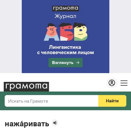
Найти
Искать на Грамоте
Везде
Справочная служба
нажа́ривать