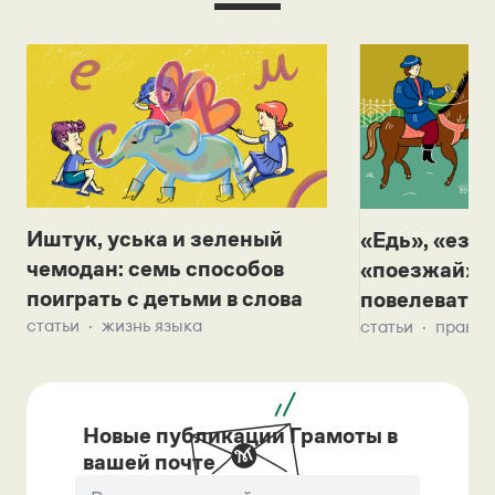
Иштук, уська и зеленый
«Едь», «езж
чемодан: семь способов
«поезжай»? 
поиграть с детьми в слова
повелевать 
статьи
жизнь языка
статьи
правил
Новые публикации Грамоты в
вашей почте