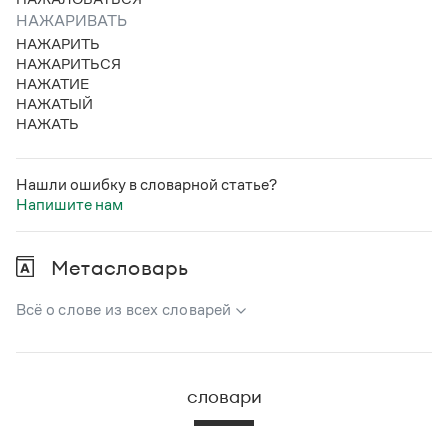
НАЖАРИВАТЬ
НАЖАРИТЬ
НАЖАРИТЬСЯ
НАЖАТИЕ
НАЖАТЫЙ
НАЖАТЬ
Нашли ошибку в словарной статье?
Напишите нам
Метасловарь
Всё о слове из всех словарей
В метасловаре Грамоты в удобном виде собрана вся
информация из следующих словарей:
словари
Русский орфографический словарь
Большой толковый словарь русского языка