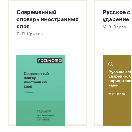
Большой толковый словарь русских существительных
Современный
Русское с
Большой толковый словарь русских глаголов
словарь иностранных
ударение
Современный словарь иностранных слов
слов
М. В. Зарва
Звук – технология синтеза платформы
SaluteSpeech
Л. П. Крысин
Подробнее о метасловаре