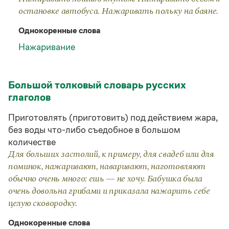
Статьи
остановке автобуса. Нажаривать польку на баяне.
Монологи
Интервью
Однокоренные слова
Лекции и подкасты
Рекомендуем
Нажаривание
Большой толковый словарь русских
Учебник Грамоты
глаголов
Правила русского языка: от азов до тонкостей
Приготовлять (приготовить) под действием жара,
Интерактивные упражнения: от простого к сложному
Скороговорки
без воды что-либо съедобное в большом
количестве
Для больших застолий, к примеру, для свадеб или для
поминок, нажаривают, наваривают, наготовляют
Издательство
обычно очень много: ешь — не хочу. Бабушка была
Словари
очень довольна грибами и приказала нажарить себе
Научпоп
целую сковородку.
Учебники и справочники
Все книги
Однокоренные слова