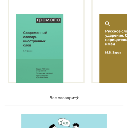
Статьи
Монологи
Интервью
Лекции и подкасты
Рекомендуем
Учебник Грамоты
Правила русского языка: от азов до тонкостей
Интерактивные упражнения: от простого к сложному
Скороговорки
Издательство
Все словари
Словари
Научпоп
Учебники и справочники
Все книги