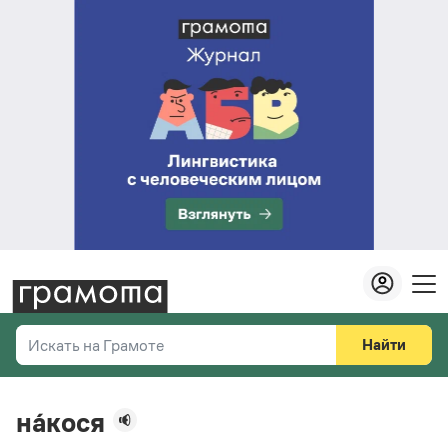
Найти
Искать на Грамоте
Везде
Справочная служба
на́кося