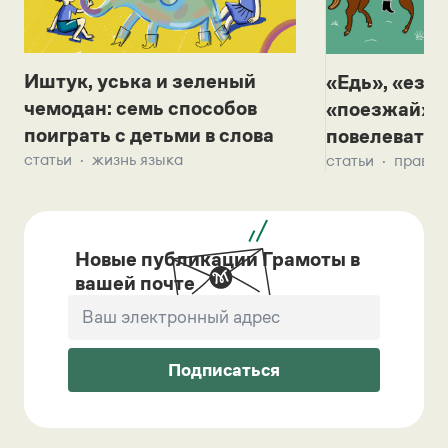
Иштук, уська и зеленый
«Едь», «езж
чемодан: семь способов
«поезжай»? 
поиграть с детьми в слова
повелевать 
статьи
жизнь языка
статьи
правил
Новые публикации Грамоты в
вашей почте
Подписаться