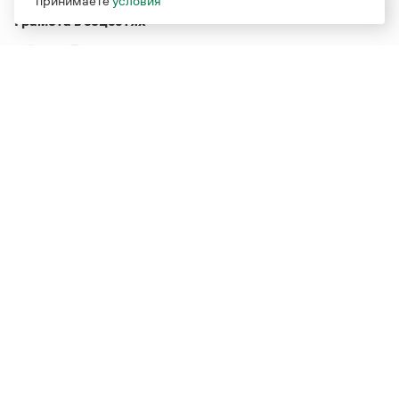
принимаете
условия
Грамота в соцсетях
Функционирует при финансовой поддержке Министерства
цифрового развития, связи и массовых коммуникаций
Российской Федерации
Перейти на старую версию
Грамоты
© Грамота.ru, 2000 – 2026
Свидетельство о регистрации СМИ: ЭЛ № ФС 77 - 84700,
выдано 10.02.2023
Дизайн — Мария Екимова /
Мотка
Реклама