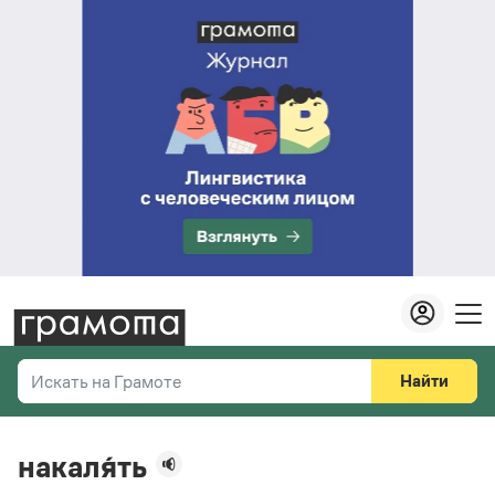
Найти
Искать на Грамоте
Везде
Справочная служба
накаля́ть