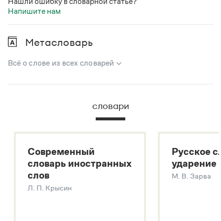
Нашли ошибку в словарной статье?
Напишите нам
Метасловарь
Всё о слове из всех словарей
В метасловаре Грамоты в удобном виде собрана вся
информация из следующих словарей:
словари
Русский орфографический словарь
Большой толковый словарь русского языка
Большой толковый словарь русских существительных
Современный
Русское с
Большой толковый словарь русских глаголов
словарь иностранных
ударение
Современный словарь иностранных слов
слов
М. В. Зарва
Звук – технология синтеза платформы
SaluteSpeech
Л. П. Крысин
Подробнее о метасловаре