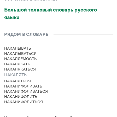
Статьи
Монологи
Большой толковый словарь русского
Интервью
языка
Лекции и подкасты
Рекомендуем
РЯДОМ В СЛОВАРЕ
Учебник Грамоты
НАКАЛЫВАТЬ
НАКАЛЫВАТЬСЯ
Правила русского языка: от азов до тонкостей
НАКАЛЯЕМОСТЬ
Интерактивные упражнения: от простого к сложному
НАКАЛЯКАТЬ
Скороговорки
НАКАЛЯКАТЬСЯ
НАКАЛЯТЬ
НАКАЛЯТЬСЯ
Издательство
НАКАНИФОЛИВАТЬ
НАКАНИФОЛИВАТЬСЯ
НАКАНИФОЛИТЬ
Словари
НАКАНИФОЛИТЬСЯ
Научпоп
Учебники и справочники
Все книги