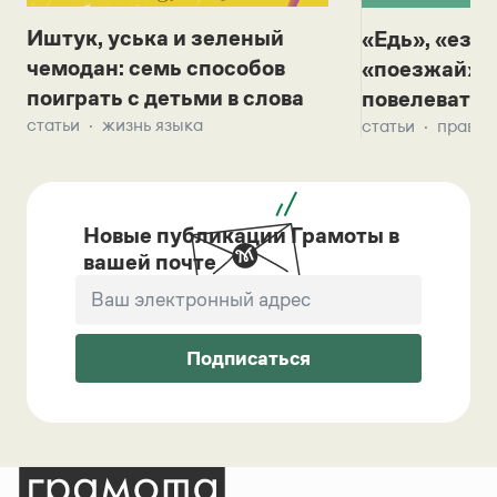
Иштук, уська и зеленый
«Едь», «езж
чемодан: семь способов
«поезжай»? 
поиграть с детьми в слова
повелевать 
статьи
жизнь языка
статьи
правил
Новые публикации Грамоты в
вашей почте
Подписаться