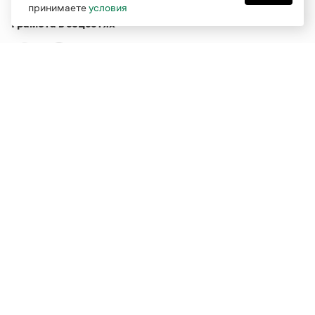
принимаете
условия
Грамота в соцсетях
Функционирует при финансовой поддержке Министерства
цифрового развития, связи и массовых коммуникаций
Российской Федерации
Перейти на старую версию
Грамоты
© Грамота.ru, 2000 – 2026
Свидетельство о регистрации СМИ: ЭЛ № ФС 77 - 84700,
выдано 10.02.2023
Дизайн — Мария Екимова /
Мотка
Реклама