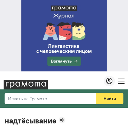
Найти
Искать на Грамоте
Везде
Справочная служба
надтёсывание