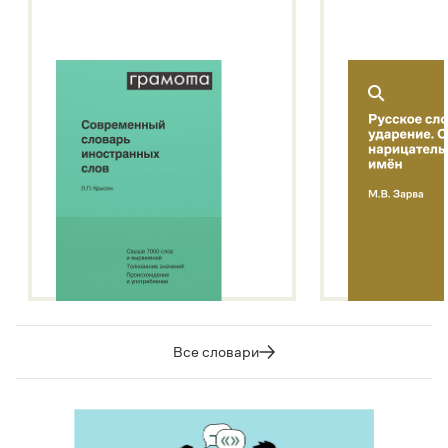
Подробнее о метасловаре
Все словари