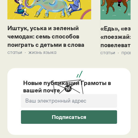
Иштук, уська и зеленый
«Едь», «езж
чемодан: семь способов
«поезжай»? 
поиграть с детьми в слова
повелевать 
статьи
жизнь языка
статьи
правил
Новые публикации Грамоты в
вашей почте
Подписаться