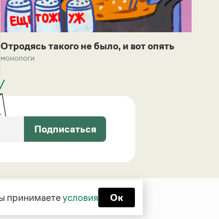
Отродясь такого не было, и вот опять
монологи
Подписаться
 вы принимаете
условия
Ок