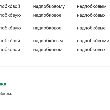
лобко́вой
надлобко́вому
надлобко́вым
лобко́вую
надлобко́вое
надлобко́вых
лобко́вую
надлобко́вое
надлобко́вые
лобко́вой
надлобко́вым
надлобко́выми
лобко́вой
надлобко́вом
надлобко́вых
ыка
обком.