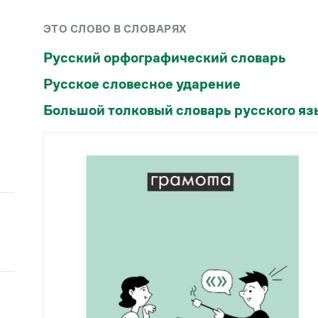
Рекомендуем
ЭТО СЛОВО В СЛОВАРЯХ
Учебник Грамоты
Русский орфографический словарь
Русское словесное ударение
Правила русского языка: от азов до тонкостей
Интерактивные упражнения: от простого к
Большой толковый словарь русского яз
сложному
Скороговорки
Издательство
Словари
Научпоп
Учебники и справочники
Все книги