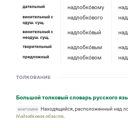
дательный
надлобко́вому
над
винительный c
надлобко́вого
над
одуш. сущ.
винительный c
надлобко́вый
над
неодуш. сущ.
творительный
надлобко́вым
над
предложный
надлобко́вом
над
ТОЛКОВАНИЕ
Большой толковый словарь русского яз
Находящийся, расположенный над л
анатомия
Надлобковая область.