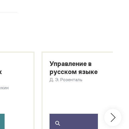
Управление в
х
русском языке
Д. Э. Розенталь
Щукин