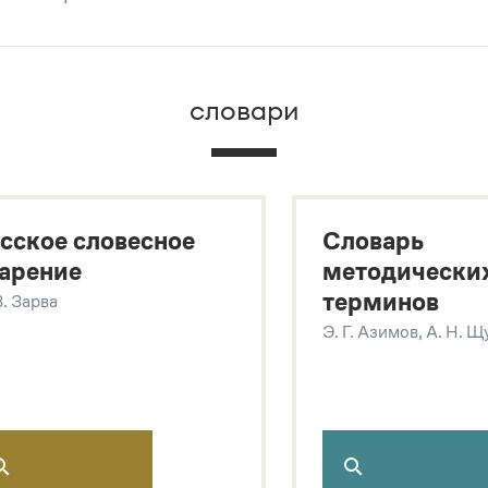
брана вся информация из следующих словарей:
словари
х
сское словесное
Словарь
арение
методически
терминов
В. Зарва
Э. Г. Азимов, А. Н. 