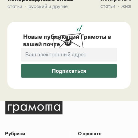
статьи
жизнь 
статьи
русский и другие
Новые публикации Грамоты в
вашей почте
Подписаться
Рубрики
О проекте