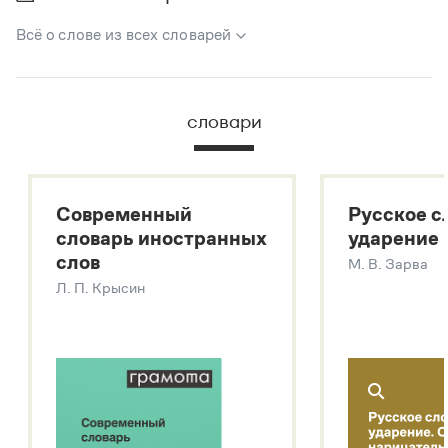
Всё о слове из всех словарей
В метасловаре Грамоты в удобном виде собрана вся
информация из следующих словарей:
словари
Русский орфографический словарь
Большой толковый словарь русского языка
Большой толковый словарь русских существительных
Современный
Русское с
Большой толковый словарь русских глаголов
словарь иностранных
ударение
Современный словарь иностранных слов
слов
М. В. Зарва
Звук – технология синтеза платформы
SaluteSpeech
Л. П. Крысин
Подробнее о метасловаре