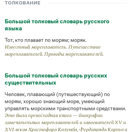
Управление в русском языке
Правила русской орфографии и пунктуации
ТОЛКОВАНИЕ
Словари русского языка как государственного
Словарь русских имён
(1956)
Словарь методических терминов
Большой толковый словарь русского
языка
Справочники
Тот, кто плавает по морям; моряк.
Правила русской орфографии и пунктуации
Русский язык. Краткий теоретический курс
Известный мореплаватель. Путешествие
для школьников
мореплавателей. Проводы мореплавателей.
Письмовник
Справочник по пунктуации
Словарь-справочник трудностей
Большой толковый словарь русских
Справочник по фразеологии
Азбучные истины
существительных
Словарь-справочник непростые слова
Все справочники портала
Человек, плавающий (путешествующий) по
морям, хорошо знающий море, умеющий
управлять морскими транспортными средствами.
Это была превосходная книга — биографии
Журнал
замечательных мореплавателей и завоевателей XV и
Новости и события
XVI веков Христофора Колумба, Фердинанда Кортеса