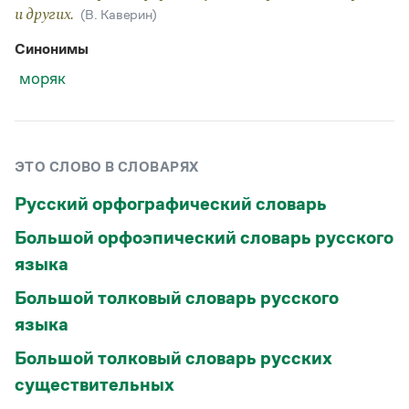
Статьи
и других.
(В. Каверин)
Монологи
Интервью
Синонимы
Лекции и подкасты
моряк
Рекомендуем
Учебник Грамоты
ЭТО СЛОВО В СЛОВАРЯХ
Правила русского языка: от азов до тонкостей
Русский орфографический словарь
Интерактивные упражнения: от простого к сложному
Скороговорки
Большой орфоэпический словарь русского
языка
Большой толковый словарь русского
Издательство
языка
Словари
Большой толковый словарь русских
Научпоп
Учебники и справочники
существительных
Все книги