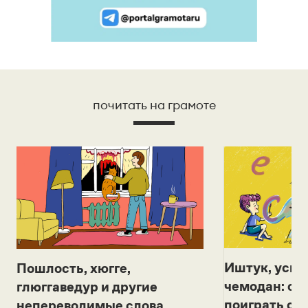
почитать на грамоте
Иштук, уськ
Пошлость, хюгге,
чемодан: се
глюггаведур и другие
поиграть с д
непереводимые слова