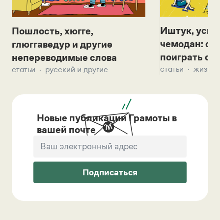
Иштук, уськ
Пошлость, хюгге,
чемодан: се
глюггаведур и другие
поиграть с д
непереводимые слова
статьи
жизнь 
статьи
русский и другие
Новые публикации Грамоты в
вашей почте
Подписаться