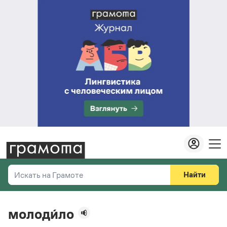
Найти
Искать на Грамоте
Везде
Справочная служба
молоди́ло