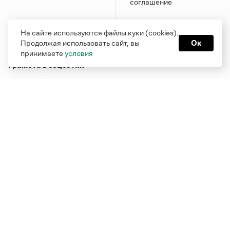
соглашение
На сайте используются файлы куки (cookies).
Продолжая использовать сайт, вы
Ок
принимаете
условия
Грамота в соцсетях
Функционирует при финансовой поддержке Министерства
цифрового развития, связи и массовых коммуникаций
Российской Федерации
Перейти на старую версию
Грамоты
© Грамота.ru, 2000 – 2026
Свидетельство о регистрации СМИ: ЭЛ № ФС 77 - 84700,
выдано 10.02.2023
Дизайн — Мария Екимова /
Мотка