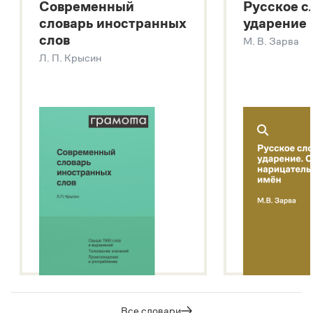
Современный
Русское с
Большой толковый словарь русских глаголов
словарь иностранных
ударение
Современный словарь иностранных слов
слов
М. В. Зарва
Звук – технология синтеза платформы
SaluteSpeech
Л. П. Крысин
Подробнее о метасловаре
Все словари