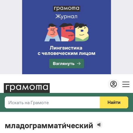
Найти
Искать на Грамоте
Везде
Справочная служба
младограммати́ческий