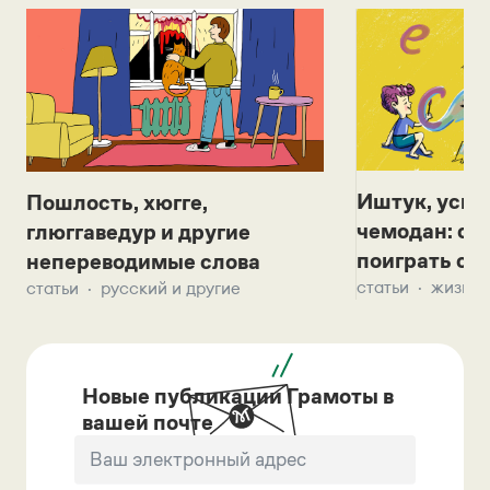
Иштук, уськ
Пошлость, хюгге,
чемодан: се
глюггаведур и другие
поиграть с д
непереводимые слова
статьи
жизнь 
статьи
русский и другие
Новые публикации Грамоты в
вашей почте