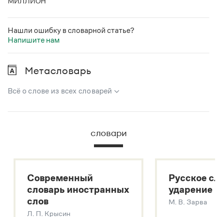
МИЛЛИОН
Нашли ошибку в словарной статье?
Напишите нам
Метасловарь
Всё о слове из всех словарей
В метасловаре Грамоты в удобном виде собрана вся
информация из следующих словарей:
словари
Русский орфографический словарь
Большой толковый словарь русского языка
Большой толковый словарь русских существительных
Современный
Русское с
Большой толковый словарь русских глаголов
словарь иностранных
ударение
Современный словарь иностранных слов
слов
М. В. Зарва
Звук – технология синтеза платформы
SaluteSpeech
Л. П. Крысин