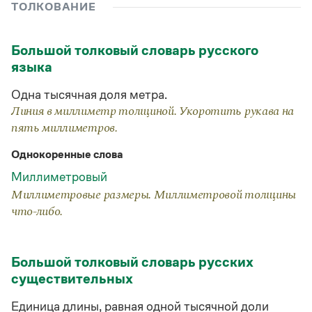
Управление в русском языке
Правила русской орфографии и пунктуации
ТОЛКОВАНИЕ
Словари русского языка как государственного
Словарь русских имён
(1956)
Словарь методических терминов
Большой толковый словарь русского
языка
Справочники
Одна тысячная доля метра.
Правила русской орфографии и пунктуации
Русский язык. Краткий теоретический курс
Линия в миллиметр толщиной. Укоротить рукава на
для школьников
пять миллиметров.
Письмовник
Справочник по пунктуации
Однокоренные слова
Словарь-справочник трудностей
Миллиметровый
Справочник по фразеологии
Азбучные истины
Миллиметровые размеры. Миллиметровой толщины
Словарь-справочник непростые слова
что-либо.
Все справочники портала
Большой толковый словарь русских
Журнал
существительных
Новости и события
Единица длины, равная одной тысячной доли