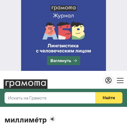
Найти
Искать на Грамоте
Везде
Справочная служба
миллиме́тр