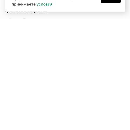
принимаете
условия
Грамота в соцсетях
Функционирует при финансовой поддержке Министерства
цифрового развития, связи и массовых коммуникаций
Российской Федерации
Перейти на старую версию
Грамоты
© Грамота.ru, 2000 – 2026
Свидетельство о регистрации СМИ: ЭЛ № ФС 77 - 84700,
выдано 10.02.2023
Дизайн — Мария Екимова /
Мотка
Реклама