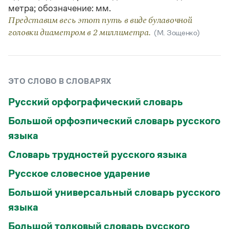
Статьи
метра; обозначение: мм.
Монологи
Представим весь этот путь в виде булавочной
Интервью
головки диаметром в 2 миллиметра.
(М. Зощенко)
Лекции и подкасты
Рекомендуем
ЭТО СЛОВО В СЛОВАРЯХ
Учебник Грамоты
Русский орфографический словарь
Правила русского языка: от азов до тонкостей
Интерактивные упражнения: от простого к сложному
Большой орфоэпический словарь русского
Скороговорки
языка
Словарь трудностей русского языка
Издательство
Русское словесное ударение
Словари
Большой универсальный словарь русского
Научпоп
языка
Учебники и справочники
Все книги
Большой толковый словарь русского