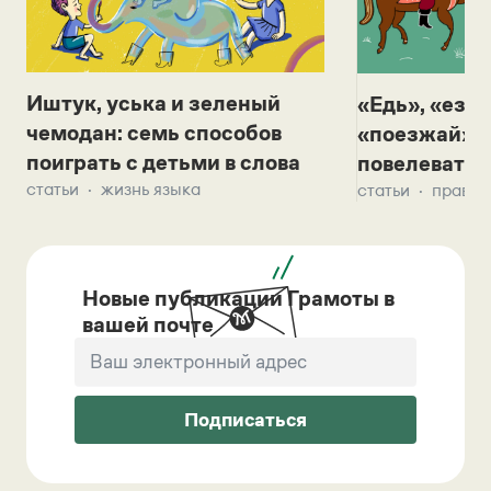
Иштук, уська и зеленый
«Едь», «езж
чемодан: семь способов
«поезжай»? 
поиграть с детьми в слова
повелевать 
статьи
жизнь языка
статьи
правил
Новые публикации Грамоты в
вашей почте
Подписаться