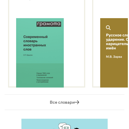
Подробнее о метасловаре
Все словари