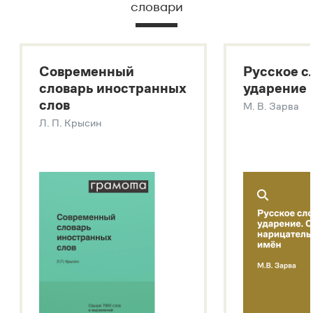
словари
Русский орфографический словарь
Большой толковый словарь русского языка
Большой толковый словарь русских существительных
Современный
Русское с
Большой толковый словарь русских глаголов
словарь иностранных
ударение
Современный словарь иностранных слов
слов
М. В. Зарва
Звук – технология синтеза платформы
SaluteSpeech
Л. П. Крысин
Подробнее о метасловаре