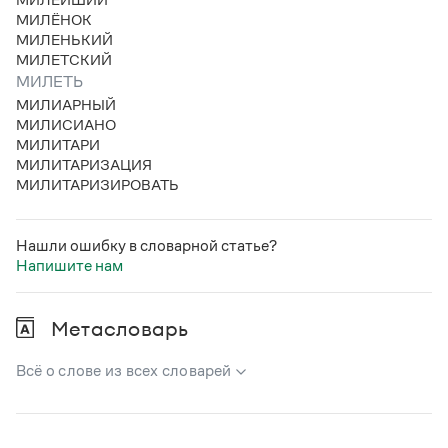
Статьи
МИЛЁНОК
Монологи
МИЛЕНЬКИЙ
Интервью
МИЛЕТСКИЙ
Лекции и подкасты
МИЛЕТЬ
Рекомендуем
МИЛИАРНЫЙ
МИЛИСИАНО
МИЛИТАРИ
МИЛИТАРИЗАЦИЯ
Учебник Грамоты
МИЛИТАРИЗИРОВАТЬ
Правила русского языка: от азов до тонкостей
Интерактивные упражнения: от простого к сложному
Нашли ошибку в словарной статье?
Скороговорки
Напишите нам
Метасловарь
Издательство
Всё о слове из всех словарей
Словари
Научпоп
Учебники и справочники
В метасловаре Грамоты в удобном виде собрана вся
Все книги
информация из следующих словарей: