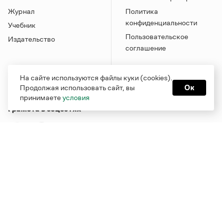
Журнал
Политика
конфиденциальности
Учебник
Пользовательское
Издательство
соглашение
На сайте используются файлы куки (cookies).
Продолжая использовать сайт, вы
Ок
принимаете
условия
Грамота в соцсетях
Функционирует при финансовой поддержке Министерства
цифрового развития, связи и массовых коммуникаций
Российской Федерации
Перейти на старую версию
Грамоты