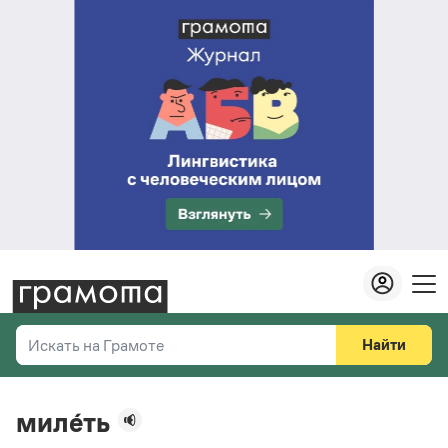
Найти
Искать на Грамоте
Везде
Справочная служба
миле́ть