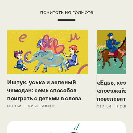
почитать на грамоте
Иштук, уська и зеленый
«Едь», «езж
чемодан: семь способов
«поезжай»? 
поиграть с детьми в слова
повелевать 
статьи
жизнь языка
статьи
правил