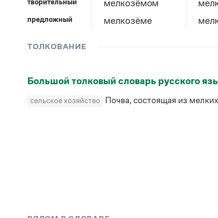
творительный
мелкозёмом
мел
предложный
мелкозёме
мел
ТОЛКОВАНИЕ
Большой толковый словарь русского яз
Почва, состоящая из мелких
сельское хозяйство