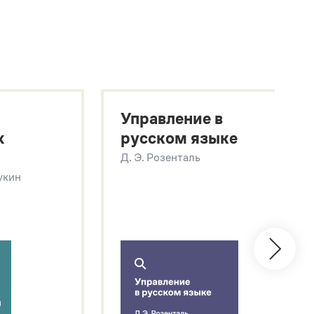
Управление в
х
русском языке
Д. Э. Розенталь
Щукин