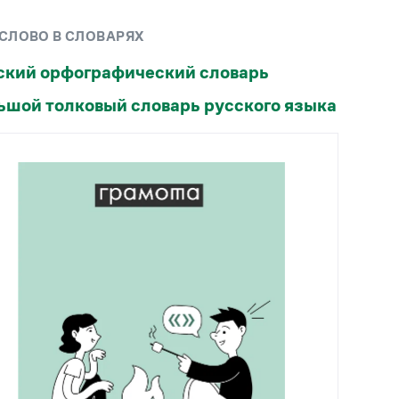
Рекомендуем
 СЛОВО В СЛОВАРЯХ
Учебник Грамоты
ский орфографический словарь
ьшой толковый словарь русского языка
Правила русского языка: от азов до тонкостей
Интерактивные упражнения: от простого к
сложному
Скороговорки
Издательство
Словари
Научпоп
Учебники и справочники
Все книги