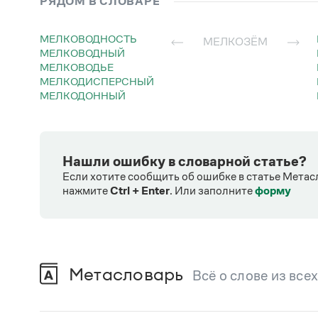
РЯДОМ В СЛОВАРЕ
МЕЛКОВОДНОСТЬ
МЕЛКОЗЁМ
МЕЛКОВОДНЫЙ
МЕЛКОВОДЬЕ
МЕЛКОДИСПЕРСНЫЙ
МЕЛКОДОННЫЙ
Нашли ошибку в словарной статье?
Если хотите сообщить об ошибке в статье Метас
нажмите
Ctrl + Enter
.
Или заполните
форму
Метасловарь
Всё о слове из все
В метасловаре Грамоты в удобном виде со