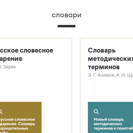
словари
х
сское словесное
Словарь
арение
методически
терминов
В. Зарва
Э. Г. Азимов, А. Н. 