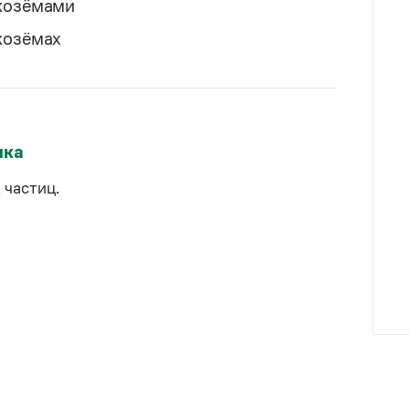
козёмами
козёмах
ыка
 частиц.