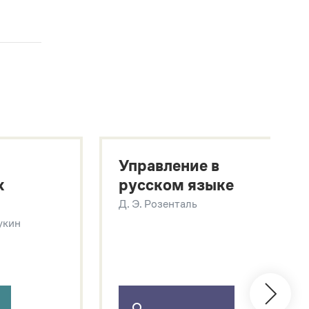
Управление в
х
русском языке
Д. Э. Розенталь
Щукин