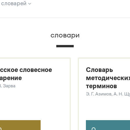
х словарей
брана вся информация из следующих словарей:
словари
х
сское словесное
Словарь
арение
методически
терминов
В. Зарва
Э. Г. Азимов, А. Н. 