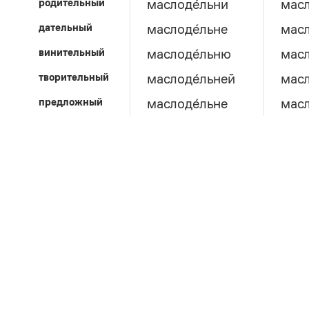
родительный
маслоде́льни
масл
дательный
маслоде́льне
масл
винительный
маслоде́льню
масл
творительный
маслоде́льней
масл
предложный
маслоде́льне
масл