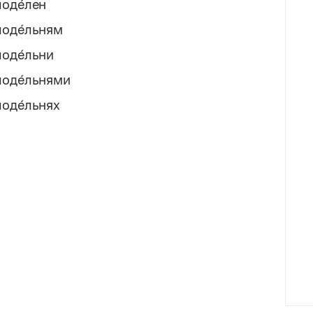
оде́лен
оде́льням
оде́льни
оде́льнями
оде́льнях