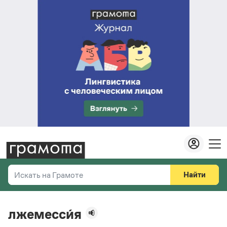
Найти
Искать на Грамоте
Везде
Справочная служба
лжемесси́я