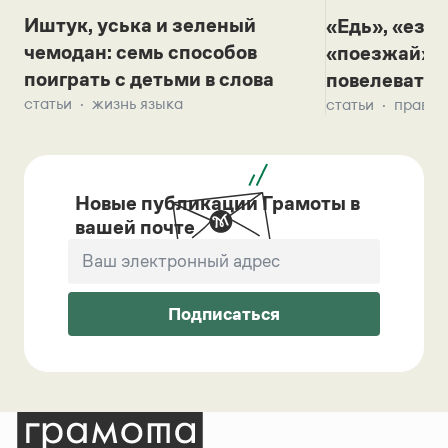
Иштук, уська и зеленый
«Едь», «езж
чемодан: семь способов
«поезжай»? 
поиграть с детьми в слова
повелевать 
статьи
жизнь языка
статьи
правил
Новые публикации Грамоты в
вашей почте
Подписаться