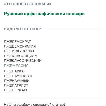
Управление в русском языке
Правила русской орфографии и пунктуации
Словари русского языка как государственного
ЭТО СЛОВО В СЛОВАРЯХ
Словарь русских имён
(1956)
Словарь методических терминов
Русский орфографический словарь
Справочники
РЯДОМ В СЛОВАРЕ
Правила русской орфографии и пунктуации
Русский язык. Краткий теоретический курс
ЛЖЕДЕМОКРАТ
для школьников
ЛЖЕДЕМОКРАТИЯ
Письмовник
ЛЖЕИСКУССТВО
Справочник по пунктуации
ЛЖЕКЛАССИЦИЗМ
Словарь-справочник трудностей
ЛЖЕКЛАССИЧЕСКИЙ
Справочник по фразеологии
Азбучные истины
ЛЖЕМЕССИЯ
Словарь-справочник непростые слова
ЛЖЕНАУКА
Все справочники портала
ЛЖЕНАУЧНОСТЬ
ЛЖЕНАУЧНЫЙ
ЛЖЕПАТРИОТ
ЛЖЕПЕСКАРЬ
Журнал
Новости и события
Нашли ошибку в словарной статье?