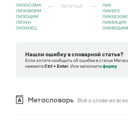
ЛИЗОСОМА
ЛИК
ЛИЗУНЬЯ
ЛИЗОФОРМ
ЛИКБЕЗ
ЛИЗОЦИМ
ЛИКБЕЗОВ
ЛИЗУН
ЛИКВАЦИЯ
ЛИЗУНЕЦ
ЛИКВИДАМ
Нашли ошибку в словарной статье?
Если хотите сообщить об ошибке в статье Метас
нажмите
Ctrl + Enter
.
Или заполните
форму
Метасловарь
Всё о слове из все
В метасловаре Грамоты в удобном виде со
Русский орфографический словарь