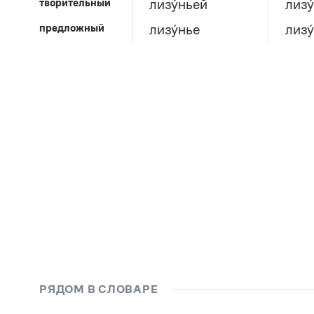
творительный
лизу́ньей
лизу
предложный
лизу́нье
лизу
РЯДОМ В СЛОВАРЕ