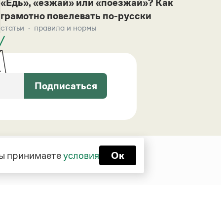
«Едь», «езжай» или «поезжай»? Как
грамотно повелевать по-русски
статьи
правила и нормы
Подписаться
 вы принимаете
условия
Ок
Функционирует при финансовой