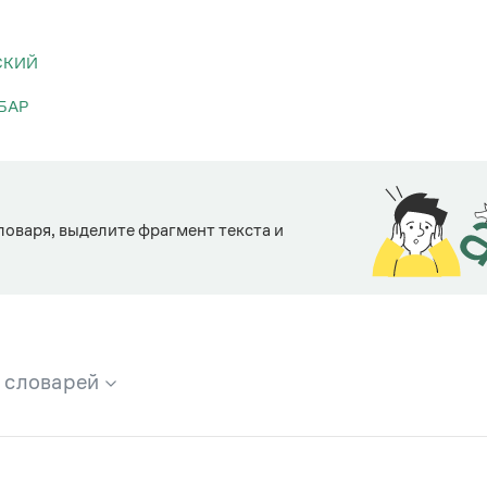
СКИЙ
БАР
ловаря, выделите фрагмент текста и
х словарей
брана вся информация из следующих словарей: