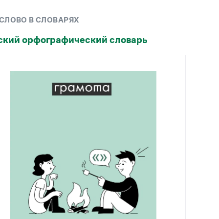
Рекомендуем
 СЛОВО В СЛОВАРЯХ
Учебник Грамоты
ский орфографический словарь
Правила русского языка: от азов до тонкостей
Интерактивные упражнения: от простого к
сложному
Скороговорки
Издательство
Словари
Научпоп
Учебники и справочники
Все книги