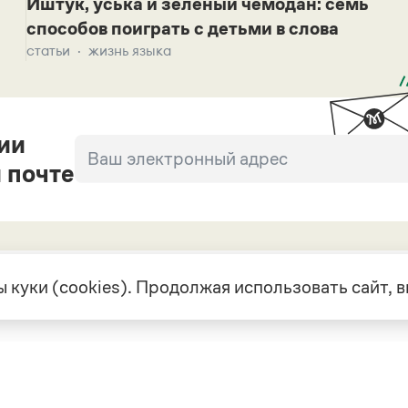
Иштук, уська и зеленый чемодан: семь
способов поиграть с детьми в слова
статьи
жизнь языка
ии
 почте
 куки (cookies). Продолжая использовать сайт,
екте
Грамота в соцсетях
але
VK