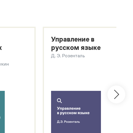
Управление в
х
русском языке
Д. Э. Розенталь
Щукин