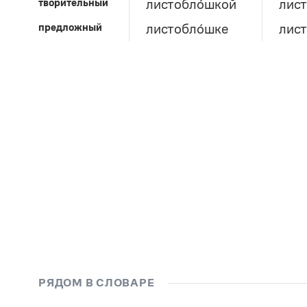
творительный
листобло́шкой
лис
предложный
листобло́шке
лист
РЯДОМ В СЛОВАРЕ