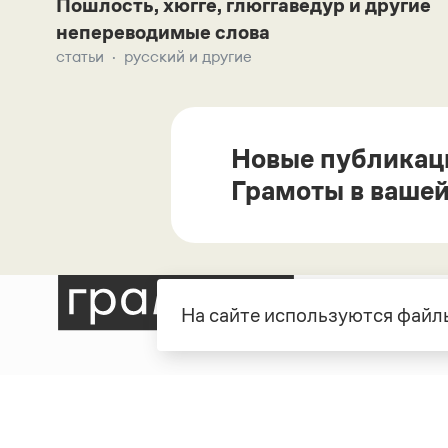
Пошлость, хюгге, глюггаведур и другие
непереводимые слова
статьи
русский и другие
Новые публикац
Грамоты в вашей
На сайте используются файлы
Рубрики
О про
Справочная служба
О порт