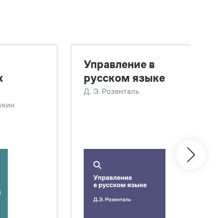
Управление в
х
русском языке
Д. Э. Розенталь
Щукин