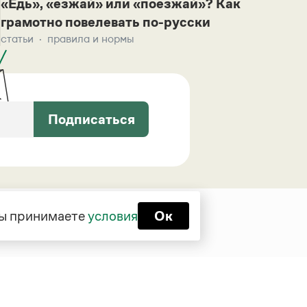
«Едь», «езжай» или «поезжай»? Как
грамотно повелевать по-русски
статьи
правила и нормы
Подписаться
 вы принимаете
условия
Ок
Функционирует при финансовой