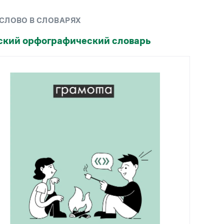
Рекомендуем
 СЛОВО В СЛОВАРЯХ
Учебник Грамоты
ский орфографический словарь
Правила русского языка: от азов до тонкостей
Интерактивные упражнения: от простого к
сложному
Скороговорки
Издательство
Словари
Научпоп
Учебники и справочники
Все книги