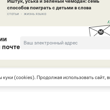
Иштук, уська и зеленый чемодан: семь
способов поиграть с детьми в слова
статьи
жизнь языка
ии
 почте
 куки (cookies). Продолжая использовать сайт,
екте
Грамота в соцсетях
але
VK