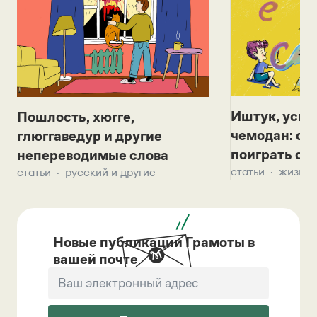
Иштук, уськ
Пошлость, хюгге,
чемодан: се
глюггаведур и другие
поиграть с д
непереводимые слова
статьи
жизнь 
статьи
русский и другие
Новые публикации Грамоты в
вашей почте