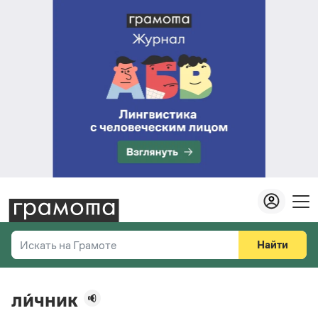
Найти
Искать на Грамоте
Везде
Справочная служба
ли́чник