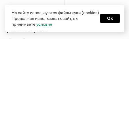
На сайте используются файлы куки (cookies).
Продолжая использовать сайт, вы
Ок
принимаете
условия
Грамота в соцсетях
Функционирует при финансовой поддержке Министерства
цифрового развития, связи и массовых коммуникаций
Российской Федерации
Перейти на старую версию
Грамоты
© Грамота.ru, 2000 – 2026
Свидетельство о регистрации СМИ: ЭЛ № ФС 77 - 84700,
выдано 10.02.2023
Дизайн — Мария Екимова /
Мотка