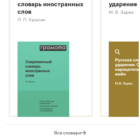
словарь иностранных
ударение
Современный словарь иностранных слов
слов
М. В. Зарва
Звук – технология синтеза платформы
SaluteSpeech
Л. П. Крысин
Подробнее о метасловаре
Все словари