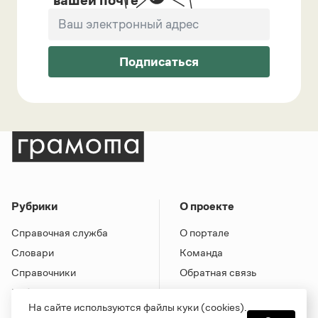
Подписаться
Рубрики
О проекте
Справочная служба
О портале
Словари
Команда
Справочники
Обратная связь
Библиотека
Реклама и партнерство
На сайте используются файлы куки (cookies).
Журнал
Политика