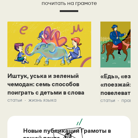
почитать на грамоте
Иштук, уська и зеленый
«Едь», «езж
чемодан: семь способов
«поезжай»? 
поиграть с детьми в слова
повелевать 
статьи
жизнь языка
статьи
правил
Новые публикации Грамоты в
вашей почте