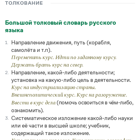
Управление в русском языке
Правила русской орфографии и пунктуации
ТОЛКОВАНИЕ
Словари русского языка как государственного
Словарь русских имён
(1956)
Словарь методических терминов
Большой толковый словарь русского
языка
Справочники
Направление движения, путь (корабля,
1.
Правила русской орфографии и пунктуации
Русский язык. Краткий теоретический курс
самолёта и т.п).
для школьников
Переменить курс. Идти по заданному курсу.
Письмовник
Держать брать курс на север.
Справочник по пунктуации
Направление, какой-либо деятельности;
2.
Словарь-справочник трудностей
установка на какую-либо цель в деятельности.
Справочник по фразеологии
Азбучные истины
Курс на индустриализацию страны.
Словарь-справочник непростые слова
Внешнеполитический курс. Курс на разоружение.
Все справочники портала
(помочь освоиться в чём-либо,
Ввести в курс дела
ознакомить).
Систематическое изложение какой-либо науки
3.
Журнал
или её части в высшей школе; учебник,
содержащий такое изложение.
Новости и события