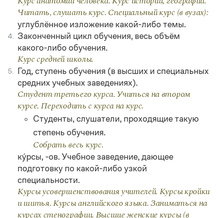
Курс анатомии человека. Курс истории, географии.
Статьи
Читать, слушать курс. Специальный курс (в вузах):
Монологи
углублённое изложение какой-либо темы.
Интервью
Лекции и подкасты
Законченный цикл обучения, весь объём
4.
Рекомендуем
какого-либо обучения.
Курс средней школы.
Год, ступень обучения (в высших и специальных
5.
Учебник Грамоты
средних учебных заведениях).
Студент третьего курса. Учиться на втором
Правила русского языка: от азов до тонкостей
курсе. Переходить с курса на курс.
Интерактивные упражнения: от простого к сложному
Студенты, слушатели, проходящие такую
Скороговорки
степень обучения.
Собрать весь курс.
ку́рсы, -ов. Учебное заведение, дающее
Издательство
подготовку по какой-либо узкой
специальности.
Словари
Научпоп
Курсы усовершенствования учителей. Курсы кройки
Учебники и справочники
и шитья. Курсы английского языка. Заниматься на
Все книги
курсах стенографии. Высшие женские курсы (в