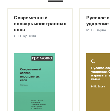
Большой толковый словарь русского языка
Большой толковый словарь русских существительных
Современный
Русское с
Большой толковый словарь русских глаголов
словарь иностранных
ударение
Современный словарь иностранных слов
слов
М. В. Зарва
Звук – технология синтеза платформы
SaluteSpeech
Л. П. Крысин
Подробнее о метасловаре