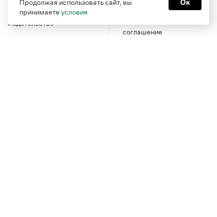
Продолжая использовать сайт, вы
Ок
конфиденциальности
Учебник
принимаете
условия
Пользовательское
Издательство
соглашение
Грамота в соцсетях
Функционирует при финансовой поддержке Министерства
цифрового развития, связи и массовых коммуникаций
Российской Федерации
Перейти на старую версию
Грамоты
© Грамота.ru, 2000 – 2026