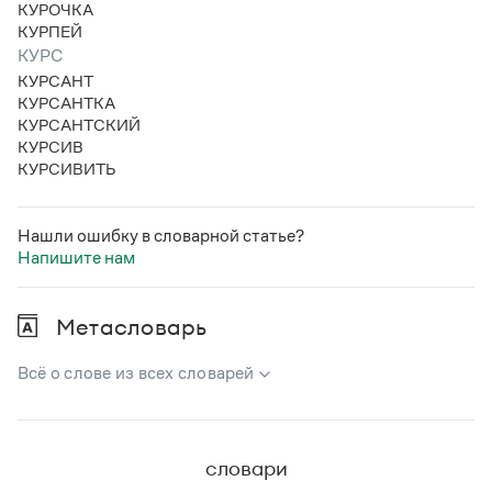
КУРОЧКА
КУРПЕЙ
КУРС
КУРСАНТ
КУРСАНТКА
КУРСАНТСКИЙ
КУРСИВ
КУРСИВИТЬ
Нашли ошибку в словарной статье?
Напишите нам
Метасловарь
Всё о слове из всех словарей
В метасловаре Грамоты в удобном виде собрана вся
информация из следующих словарей:
словари
Русский орфографический словарь