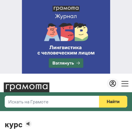
Найти
Искать на Грамоте
Везде
Справочная служба
курс