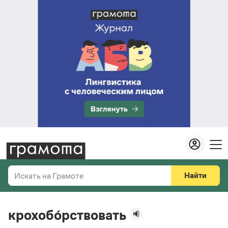
Найти
Искать на Грамоте
Везде
Справочная служба
крохобо́рствовать