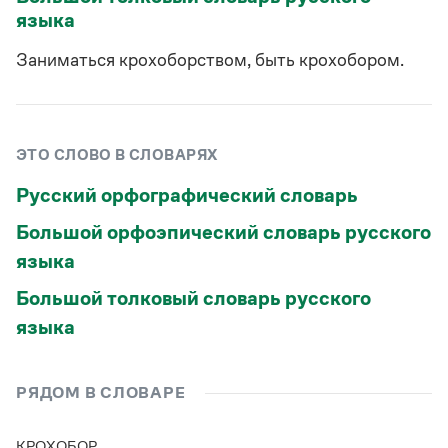
Страдательное
—
—
Статьи
языка
Монологи
Интервью
Заниматься крохоборством, быть крохобором.
Лекции и подкасты
Рекомендуем
ЭТО СЛОВО В СЛОВАРЯХ
Учебник Грамоты
Русский орфографический словарь
Правила русского языка: от азов до тонкостей
Большой орфоэпический словарь русского
Интерактивные упражнения: от простого к сложному
Скороговорки
языка
Большой толковый словарь русского
языка
Издательство
Словари
Научпоп
РЯДОМ В СЛОВАРЕ
Учебники и справочники
Все книги
КРОХОБОР