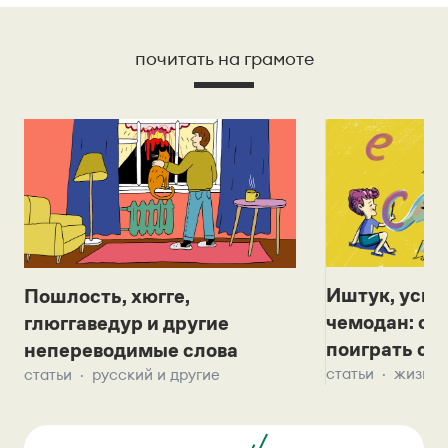
почитать на грамоте
Иштук, уськ
Пошлость, хюгге,
чемодан: се
глюггаведур и другие
поиграть с д
непереводимые слова
статьи
жизнь 
статьи
русский и другие