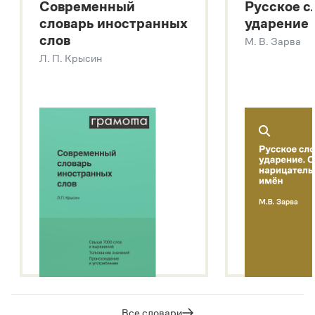
Современный
Русское с
Большой толковый словарь русских глаголов
словарь иностранных
ударение
Современный словарь иностранных слов
слов
М. В. Зарва
Звук – технология синтеза платформы
SaluteSpeech
Л. П. Крысин
Подробнее о метасловаре
Все словари