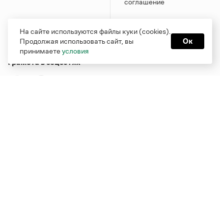
соглашение
На сайте используются файлы куки (cookies).
Продолжая использовать сайт, вы
Ок
принимаете
условия
Грамота в соцсетях
Функционирует при финансовой поддержке Министерства
цифрового развития, связи и массовых коммуникаций
Российской Федерации
Перейти на старую версию
Грамоты
© Грамота.ru, 2000 – 2026
Свидетельство о регистрации СМИ: ЭЛ № ФС 77 - 84700,
выдано 10.02.2023
Дизайн — Мария Екимова /
Мотка