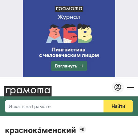
Найти
Искать на Грамоте
Везде
Справочная служба
краснока́менский