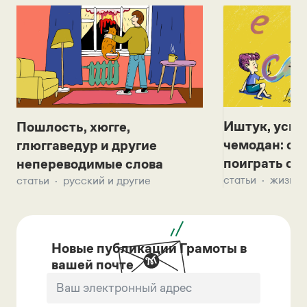
Иштук, уськ
Пошлость, хюгге,
чемодан: се
глюггаведур и другие
поиграть с д
непереводимые слова
статьи
жизнь 
статьи
русский и другие
Новые публикации Грамоты в
вашей почте