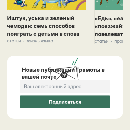
Иштук, уська и зеленый
«Едь», «езж
чемодан: семь способов
«поезжай»? 
поиграть с детьми в слова
повелевать 
статьи
жизнь языка
статьи
правил
Новые публикации Грамоты в
вашей почте
Подписаться