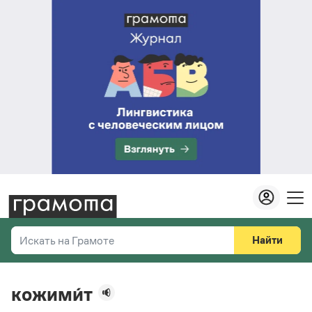
Найти
Искать на Грамоте
Везде
Справочная служба
кожими́т