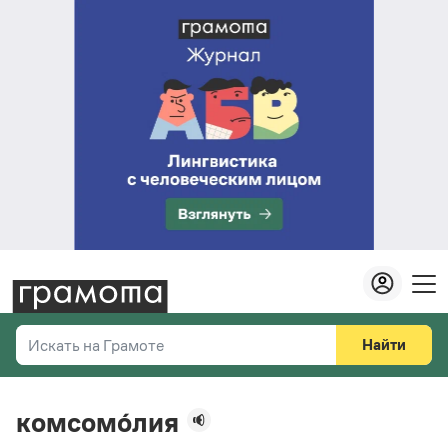
Найти
Искать на Грамоте
Везде
Справочная служба
комсомо́лия