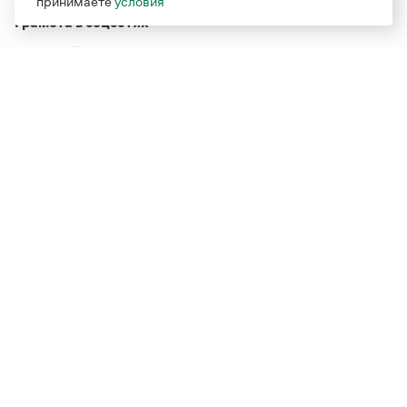
принимаете
условия
Грамота в соцсетях
Функционирует при финансовой поддержке Министерства
цифрового развития, связи и массовых коммуникаций
Российской Федерации
Перейти на старую версию
Грамоты
© Грамота.ru, 2000 – 2026
Свидетельство о регистрации СМИ: ЭЛ № ФС 77 - 84700,
выдано 10.02.2023
Дизайн — Мария Екимова /
Мотка
Реклама