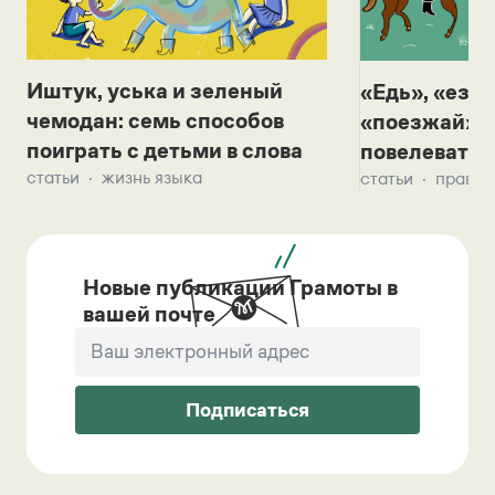
Иштук, уська и зеленый
«Едь», «езж
чемодан: семь способов
«поезжай»? 
поиграть с детьми в слова
повелевать 
статьи
жизнь языка
статьи
правил
Новые публикации Грамоты в
вашей почте
Подписаться